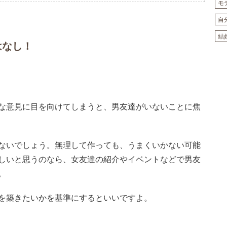
モ
自
結
はなし！
な意見に目を向けてしまうと、男友達がいないことに焦
ないでしょう。無理して作っても、うまくいかない可能
しいと思うのなら、女友達の紹介やイベントなどで男友
。
を築きたいかを基準にするといいですよ。