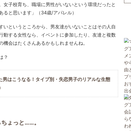
。女子校育ち、職場に男性がいないという環境だったと
あると思います」（34歳/アパレル）
すいというところから、男友達がいないことはその人自
行動する女性なら、イベントに参加したり、友達と複数
の機会はたくさんあるかもしれませんね。
た男はこうなる！タイプ別・失恋男子のリアルな生態
U
ちょっと……。