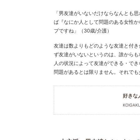
「男友達がいないだけならなんとも思
ば『なにか人として問題のある女性か
プですね」（30歳/介護）
友達は数よりもどのような友達と付き
ず友達がいないというのは、誰からも
人の状況によって友達ができる・でき
問題があるとは限りません。それでも
好きな
KOIGAK