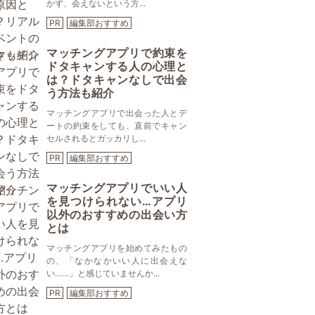
かず、会えないという方...
PR
編集部おすすめ
マッチングアプリで約束を
ドタキャンする人の心理と
は？ドタキャンなしで出会
う方法も紹介
マッチングアプリで出会った人とデ
ートの約束をしても、直前でキャン
セルされるとガッカリし...
PR
編集部おすすめ
マッチングアプリでいい人
を見つけられない…アプリ
以外のおすすめの出会い方
とは
マッチングアプリを始めてみたもの
の、「なかなかいい人に出会えな
い……」と感じていませんか...
PR
編集部おすすめ