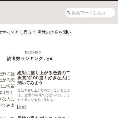
女性ってどう思う？ 男性の本音を聞い
RANKING
読者数ランキング
- 恋愛
絶対に盛り上がる恋愛の二
択質問100選！好きな人に
聞いてみよう
会話で盛り上がりやすいことと言え
ば、恋愛の話題ではないでしょう
か？ 気になる人に探りを...
恋愛