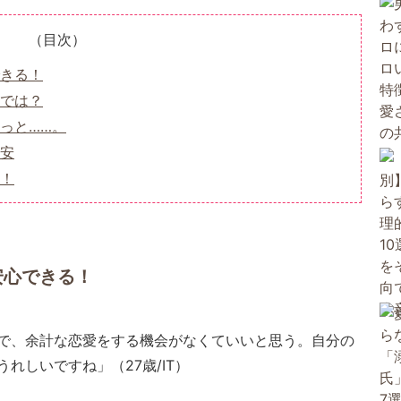
（目次）
きる！
では？
っと……。
安
！
安心できる！
で、余計な恋愛をする機会がなくていいと思う。自分の
れしいですね」（27歳/IT）