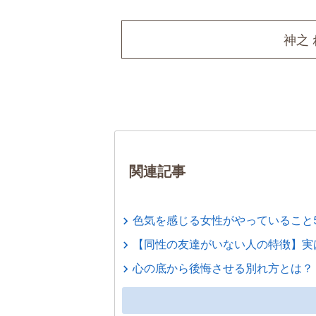
神之
関連記事
色気を感じる女性がやっていること
【同性の友達がいない人の特徴】実
心の底から後悔させる別れ方とは？