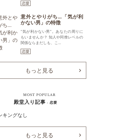
恋愛
意外とやりがち…「気が利
かない男」の特徴
“気が利かない男”。あなたの周りに
もいませんか？ 知人や同僚レベルの
関係ならまだしも、こ...
恋愛
もっと見る
MOST POPULAR
殿堂入り記事
- 恋愛
ンキングなし
もっと見る