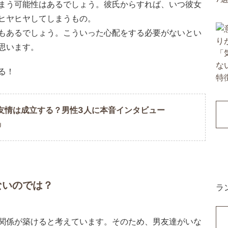
まう可能性はあるでしょう。彼氏からすれば、いつ彼女
ヒヤヒヤしてしまうもの。
もあるでしょう。こういった心配をする必要がないとい
思います。
友情は成立する？男性3人に本音インタビュー
U
ないのでは？
ラ
関係が築けると考えています。そのため、男友達がいな