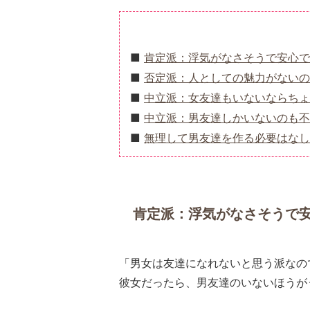
肯定派：浮気がなさそうで安心で
否定派：人としての魅力がないの
中立派：女友達もいないならちょ
中立派：男友達しかいないのも不
無理して男友達を作る必要はなし
肯定派：浮気がなさそうで
「男女は友達になれないと思う派なの
彼女だったら、男友達のいないほうがう