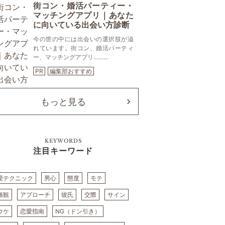
街コン・婚活パーティー・
マッチングアプリ｜あなた
に向いている出会い方診断
今の世の中には出会いの選択肢が溢
れています。街コン、婚活パーティ
ー、マッチングアプリ……...
PR
編集部おすすめ
もっと見る
KEYWORDS
注目キーワード
愛テクニック
男心
態度
モテ
値観
アプローチ
彼氏
交際
サイン
ウケ
恋愛指南
NG（ドン引き）