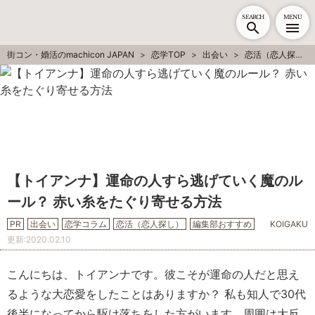
SEARCH
MENU
街コン・婚活のmachicon JAPAN
恋学TOP
出会い
恋活（恋人探し）
【トイアンナ】運命の人すら逃げていく魔のル
ール？ 赤い糸をたぐり寄せる方法
PR
出会い
恋学コラム
恋活（恋人探し）
編集部おすすめ
KOIGAKU
更新:
2020.02.10
こんにちは、トイアンナです。彼こそが運命の人だと思え
るような大恋愛をしたことはありますか？ 私も知人で30代
後半になってから駆け落ちをした方がいます。周囲は大反