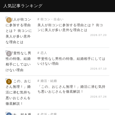
人気記事ランキング
街コン・出会い
1
美人が街コンに参加する理由とは？ 街コ
ンに美人が多い意外な理由とは
2026.07.20
恋人
2
甲斐性なし男性の特徴。結婚相手にしては
いけない理由
2026.07.10
婚活・結婚
3
「この、おじさん無理！」婚活に潜む気持
ち悪いおじさんを徹底解説！
2026.07.26
恋活・恋愛