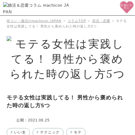
出会いに
行く
街コン・婚活のmachicon JAPAN
＞
コラムTOP
＞
恋活・恋愛
＞
モテる
女性は実践してる！ 男性から褒められた時の返し方5つ
モテる女性は実践してる！ 男性から褒められ
た時の返し方5つ
公開：
2021.06.25
#
いい女
#
テクニック
#
モテ