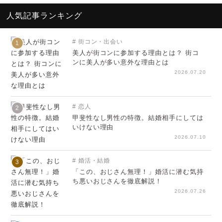
人気記事ランキング
街コン・出会い
1
美人が街コンに参加する理由とは？ 街コ
ンに美人が多い意外な理由とは
2026.07.20
恋人
2
甲斐性なし男性の特徴。結婚相手にしては
いけない理由
2026.07.10
婚活・結婚
3
「この、おじさん無理！」婚活に潜む気持
ち悪いおじさんを徹底解説！
2026.07.26