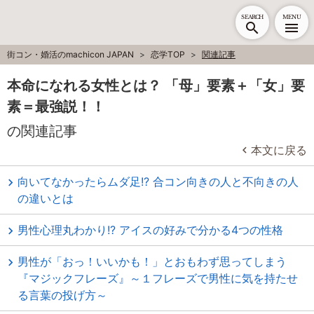
SEARCH
MENU
街コン・婚活のmachicon JAPAN
恋学TOP
関連記事
本命になれる女性とは？ 「母」要素＋「女」要
素＝最強説！！
の関連記事
本文に戻る
向いてなかったらムダ足!? 合コン向きの人と不向きの人
の違いとは
男性心理丸わかり!? アイスの好みで分かる4つの性格
男性が「おっ！いいかも！」とおもわず思ってしまう
『マジックフレーズ』～１フレーズで男性に気を持たせ
る言葉の投げ方～