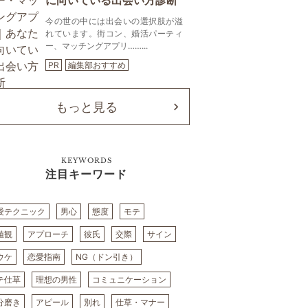
に向いている出会い方診断
今の世の中には出会いの選択肢が溢
れています。街コン、婚活パーティ
ー、マッチングアプリ……...
PR
編集部おすすめ
もっと見る
KEYWORDS
注目キーワード
愛テクニック
男心
態度
モテ
値観
アプローチ
彼氏
交際
サイン
ウケ
恋愛指南
NG（ドン引き）
テ仕草
理想の男性
コミュニケーション
分磨き
アピール
別れ
仕草・マナー