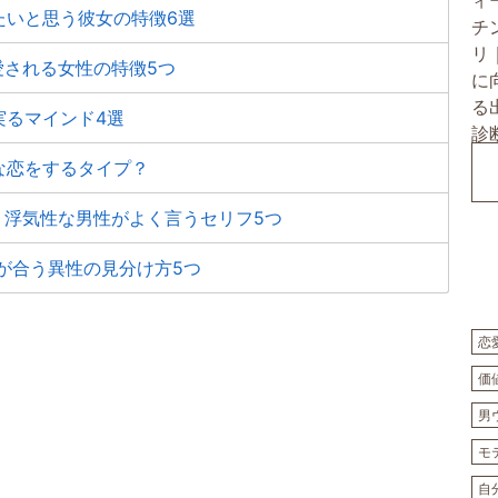
たいと思う彼女の特徴6選
愛される女性の特徴5つ
実るマインド4選
な恋をするタイプ？
 浮気性な男性がよく言うセリフ5つ
が合う異性の見分け方5つ
恋
価
男
モ
自