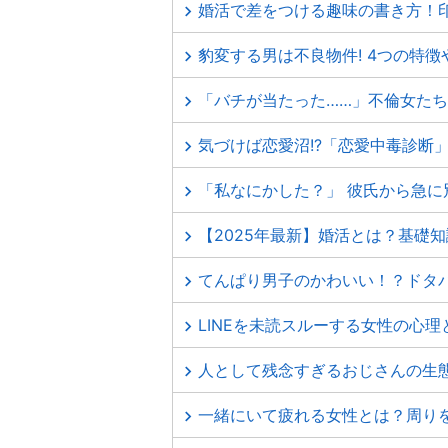
婚活で差をつける趣味の書き方！
豹変する男は不良物件! 4つの特
「バチが当たった……」不倫女た
気づけば恋愛沼!?「恋愛中毒診断
「私なにかした？」 彼氏から急
【2025年最新】婚活とは？基礎
てんぱり男子のかわいい！？ドタ
LINEを未読スルーする女性の心
人として残念すぎるおじさんの生
一緒にいて疲れる女性とは？周り