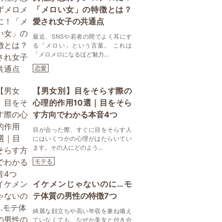
「メロい女」の特徴とは？
愛され女子の共通点
最近、SNSや若者の間でよく耳にす
る「メロい」という言葉。 これは
「メロメロになるほど魅力...
恋愛
【男女別】目をそらす際の
心理的作用10選｜目をそら
す方向でわかる本音4つ
目が合った際、すぐに目をそらす人
にはいくつかの心理がはたらいてい
ます。その人にどのよう...
モテる
イケメンじゃないのに…モ
テ体質の男性の特徴7つ
綺麗な顔立ちや高い年収を兼ね備え
ていなくても、なぜか美女と付き合