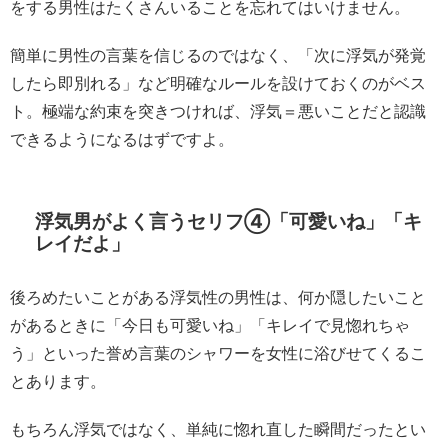
をする男性はたくさんいることを忘れてはいけません。
簡単に男性の言葉を信じるのではなく、「次に浮気が発覚
したら即別れる」など明確なルールを設けておくのがベス
ト。極端な約束を突きつければ、浮気＝悪いことだと認識
できるようになるはずですよ。
浮気男がよく言うセリフ④「可愛いね」「キ
レイだよ」
後ろめたいことがある浮気性の男性は、何か隠したいこと
があるときに「今日も可愛いね」「キレイで見惚れちゃ
う」といった誉め言葉のシャワーを女性に浴びせてくるこ
とあります。
もちろん浮気ではなく、単純に惚れ直した瞬間だったとい