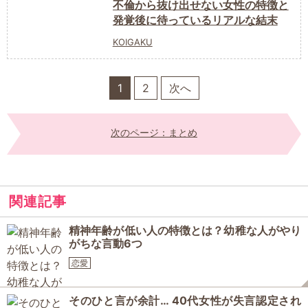
不倫から抜け出せない女性の特徴と
発覚後に待っているリアルな結末
KOIGAKU
1
2
次へ
次のページ：まとめ
関連記事
精神年齢が低い人の特徴とは？幼稚な人がやり
がちな言動6つ
恋愛
そのひと言が余計… 40代女性が失言認定され