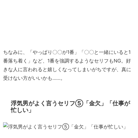
ちなみに、「やっぱり〇〇が1番」「〇〇と一緒にいると1
番落ち着く」など、1番を強調するようなセリフもNG。好
きな人に言われると嬉しくなってしまいがちですが、真に
受けない方がいいかも……。
浮気男がよく言うセリフ⑤「金欠」「仕事が
忙しい」