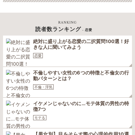
RANKING
読者数ランキング
- 恋愛
絶対に盛り上がる恋愛の二択質問100選！好
きな人に聞いてみよう
恋愛
不倫しやすい女性の6つの特徴と不倫女の行
動パターンとは？
不倫・浮気
イケメンじゃないのに…モテ体質の男性の特
徴7つ
モテる
【男女別】目をそらす際の心理的作用10選