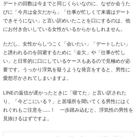
デートの回数は今までと同じくらいなのに、なぜか会うた
びに「今月は金欠だから」「仕事が忙しくて来週はデート
できそうにない」と言い訳めいたことを口にするのは、他
にお付き合いしている女性がいるからかもしれません。
ただし、女性からしつこく「会いたい」「デートしたい」
と誘われるのを回避するために「金欠」や「仕事が忙し
い」と日常的に口にしているケースもあるので見極めが必
要です。うっかり浮気を疑うような発言をすると、男性に
愛想尽かされてしまいますよ。
LINEの返信が遅かったときに「寝てた」と言い訳された
り、「今どこにいる？」と居場所を聞いてくる男性にはく
れぐれもご注意を……！ 一歩踏み込むと、浮気性の男性を
見抜けるはずですよ。