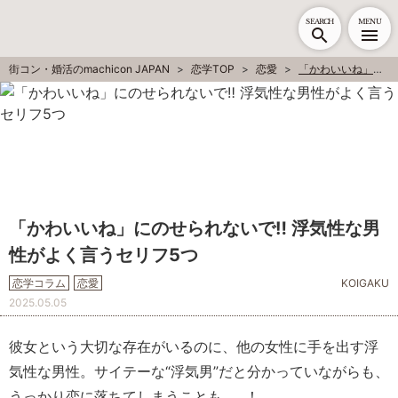
SEARCH
MENU
街コン・婚活のmachicon JAPAN
恋学TOP
恋愛
「かわいいね」にのせられないで‼ 浮気性な男性がよく言うセリフ5つ
「かわいいね」にのせられないで‼ 浮気性な男
性がよく言うセリフ5つ
恋学コラム
恋愛
KOIGAKU
2025.05.05
彼女という大切な存在がいるのに、他の女性に手を出す浮
気性な男性。サイテーな“浮気男”だと分かっていながらも、
うっかり恋に落ちてしまうことも……！