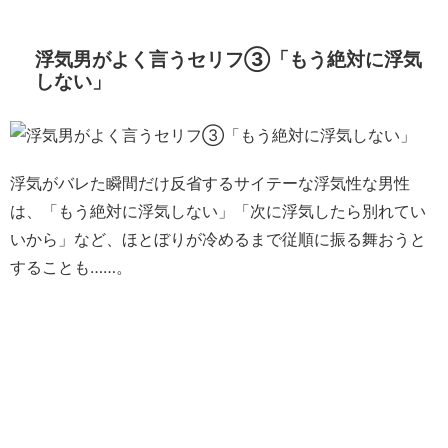
浮気男がよく言うセリフ③「もう絶対に浮気
しない」
浮気がバレた瞬間だけ反省するサイテーな浮気性な男性
は、「もう絶対に浮気しない」「次に浮気したら別れてい
いから」など、ほとぼりが冷めるまで従順に振る舞おうと
することも……。