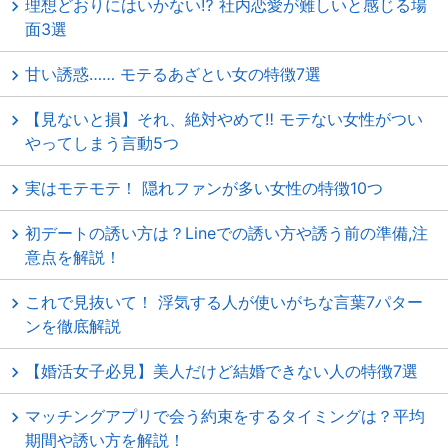
理想どおりにはいかない⁉ 社内恋愛が難しいと感じる場
面3選
甘い誘惑…… モテるあざとい女の特徴7選
【見ないと損】それ、絶対やめて‼ モテない女性がつい
やってしまう言動5つ
実はモテモテ！ 隠れファンが多い女性の特徴10つ
初デートの誘い方は？Lineでの誘い方や誘う前の準備,注
意点を解説！
これで見抜いて！ 浮気する人が使いがちな言葉7パター
ンを徹底解説
【婚活女子必見】美人だけど結婚できない人の特徴7選
マッチングアプリで会う約束をするタイミングは？平均
期間や誘い方を解説！