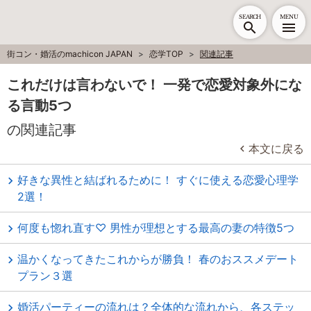
SEARCH
MENU
街コン・婚活のmachicon JAPAN
恋学TOP
関連記事
これだけは言わないで！ 一発で恋愛対象外にな
る言動5つ
の関連記事
本文に戻る
好きな異性と結ばれるために！ すぐに使える恋愛心理学
2選！
何度も惚れ直す♡ 男性が理想とする最高の妻の特徴5つ
温かくなってきたこれからが勝負！ 春のおススメデート
プラン３選
婚活パーティーの流れは？全体的な流れから、各ステッ