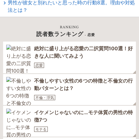
男性が彼女と別れたいと思った時の行動8選。理由や対処
法とは？
RANKING
読者数ランキング
- 恋愛
絶対に盛り上がる恋愛の二択質問100選！好
きな人に聞いてみよう
恋愛
不倫しやすい女性の6つの特徴と不倫女の行
動パターンとは？
不倫・浮気
イケメンじゃないのに…モテ体質の男性の特
徴7つ
モテる