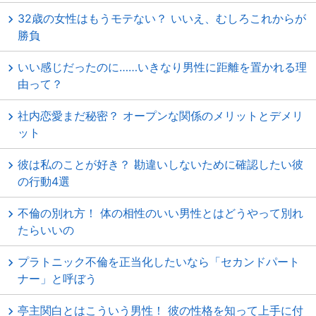
32歳の女性はもうモテない？ いいえ、むしろこれからが
勝負
いい感じだったのに……いきなり男性に距離を置かれる理
由って？
社内恋愛まだ秘密？ オープンな関係のメリットとデメリ
ット
彼は私のことが好き？ 勘違いしないために確認したい彼
の行動4選
不倫の別れ方！ 体の相性のいい男性とはどうやって別れ
たらいいの
プラトニック不倫を正当化したいなら「セカンドパート
ナー」と呼ぼう
亭主関白とはこういう男性！ 彼の性格を知って上手に付