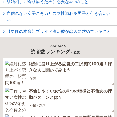
結婚相手に寄り添うために必要な4つのこと
自信のない女子こそカリスマ性溢れる男子と付き合いた
い！
【男性の本音】プライド高い彼が恋人に求めていること
RANKING
読者数ランキング
- 恋愛
絶対に盛り上がる恋愛の二択質問100選！好
きな人に聞いてみよう
恋愛
不倫しやすい女性の6つの特徴と不倫女の行
動パターンとは？
不倫・浮気