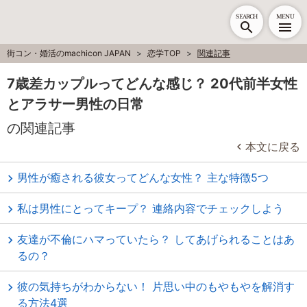
SEARCH
MENU
街コン・婚活のmachicon JAPAN
恋学TOP
関連記事
7歳差カップルってどんな感じ？ 20代前半女性
とアラサー男性の日常
の関連記事
本文に戻る
男性が癒される彼女ってどんな女性？ 主な特徴5つ
私は男性にとってキープ？ 連絡内容でチェックしよう
友達が不倫にハマっていたら？ してあげられることはあ
るの？
彼の気持ちがわからない！ 片思い中のもやもやを解消す
る方法4選