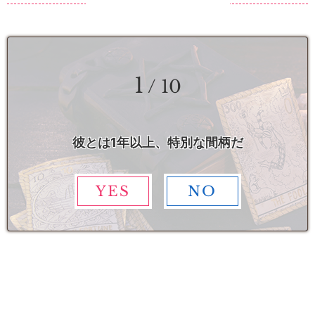
1
/ 10
彼とは1年以上、特別な間柄だ
YES
NO