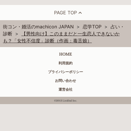
PAGE TOP
街コン・婚活のmachicon JAPAN
恋学TOP
占い・
診断
【男性向け】このままだと一生恋人できないか
も？「女性不信度」診断（作画：毒舌娘）
HOME
利用規約
プライバシーポリシー
お問い合わせ
運営会社
©2013 Linkbal Inc.