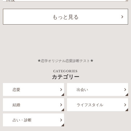
もっと見る
恋学オリジナル恋愛診断テスト
CATEGORIES
カテゴリー
恋愛
出会い
結婚
ライフスタイル
占い・診断