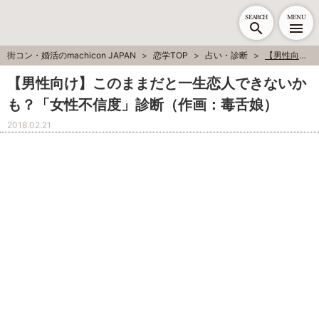
SEARCH
MENU
街コン・婚活のmachicon JAPAN
恋学TOP
占い・診断
【男性向け】このままだと一生恋人できないかも？「女性不信度」診断（作画：毒舌娘）
【男性向け】このままだと一生恋人できないか
も？「女性不信度」診断（作画：毒舌娘）
2018.02.21