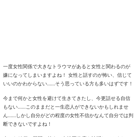
一度女性関係で大きなトラウマがあると女性と関わるのが
嫌になってしまいますよね！ 女性と話すのが怖い、信じて
いいのかわからない……そう思っている方も多いはずです！
今まで何かと女性を避けて生きてきたし、今更話せる自信
もない……このままだと一生恋人ができないかもしれませ
ん……しかし自分がどの程度の女性不信かなんて自分では判
断できないですよね！