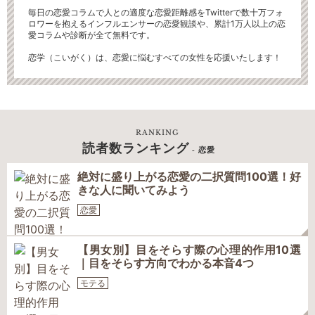
毎日の恋愛コラムで人との適度な恋愛距離感をTwitterで数十万フォ
ロワーを抱えるインフルエンサーの恋愛観談や、累計1万人以上の恋
愛コラムや診断が全て無料です。
恋学（こいがく）は、恋愛に悩むすべての女性を応援いたします！
RANKING
読者数ランキング
- 恋愛
絶対に盛り上がる恋愛の二択質問100選！好
きな人に聞いてみよう
恋愛
【男女別】目をそらす際の心理的作用10選
｜目をそらす方向でわかる本音4つ
モテる