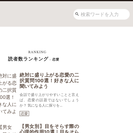
RANKING
読者数ランキング
- 恋愛
絶対に盛り上がる恋愛の二
択質問100選！好きな人に
聞いてみよう
会話で盛り上がりやすいことと言え
ば、恋愛の話題ではないでしょう
か？ 気になる人に探りを...
恋愛
【男女別】目をそらす際の
心理的作用10選｜目をそら