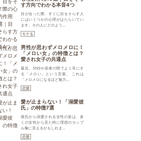
す方向でわかる本音4つ
目が合った際、すぐに目をそらす人
にはいくつかの心理がはたらいてい
ます。その人にどのよう...
モテる
男性が思わずメロメロに！
「メロい女」の特徴とは？
愛され女子の共通点
最近、SNSや若者の間でよく耳にす
る「メロい」という言葉。 これは
「メロメロになるほど魅力...
恋愛
愛が止まらない！「溺愛彼
氏」の特徴7選
彼氏から溺愛される女性の姿は、多
くの女性から見た時に理想のカップ
ル像に見えるかもしれま...
恋愛