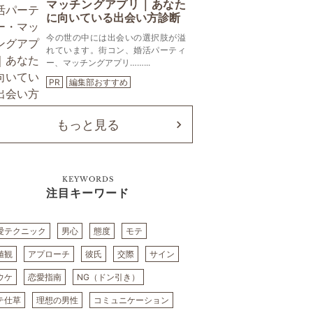
マッチングアプリ｜あなた
に向いている出会い方診断
今の世の中には出会いの選択肢が溢
れています。街コン、婚活パーティ
ー、マッチングアプリ……...
PR
編集部おすすめ
もっと見る
KEYWORDS
注目キーワード
愛テクニック
男心
態度
モテ
値観
アプローチ
彼氏
交際
サイン
ウケ
恋愛指南
NG（ドン引き）
テ仕草
理想の男性
コミュニケーション