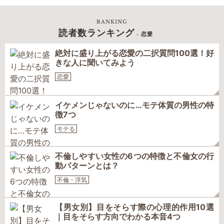
RANKING
読者数ランキング
- 恋愛
絶対に盛り上がる恋愛の二択質問100選！好
きな人に聞いてみよう
恋愛
イケメンじゃないのに…モテ体質の男性の特
徴7つ
モテる
不倫しやすい女性の6つの特徴と不倫女の行
動パターンとは？
不倫・浮気
【男女別】目をそらす際の心理的作用10選
｜目をそらす方向でわかる本音4つ