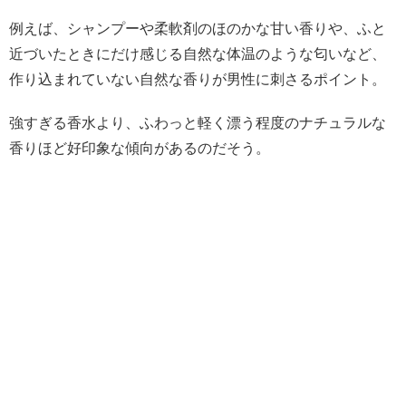
例えば、シャンプーや柔軟剤のほのかな甘い香りや、ふと
近づいたときにだけ感じる自然な体温のような匂いなど、
作り込まれていない自然な香りが男性に刺さるポイント。
強すぎる香水より、ふわっと軽く漂う程度のナチュラルな
香りほど好印象な傾向があるのだそう。