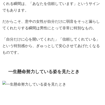
くれる瞬間は、「あなたを信頼しています」というサイン
でもあります。
だからこそ、意中の女性が自分だけに弱音をそっと漏らし
てくれたりする瞬間は男性にとって非常に特別なもの。
「自分だけに心を開いてくれた」「信頼してくれている」
という特別感から、ぎゅっとして安心させてあげたくなる
ものです。
一生懸命努力している姿を見たとき