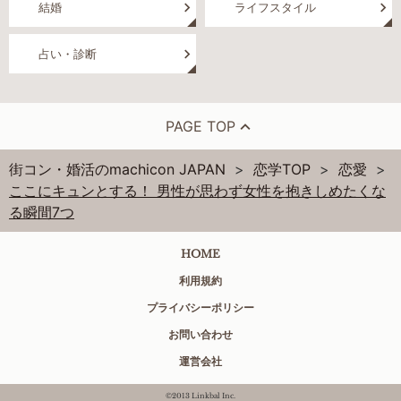
結婚
ライフスタイル
占い・診断
PAGE TOP
街コン・婚活のmachicon JAPAN
恋学TOP
恋愛
ここにキュンとする！ 男性が思わず女性を抱きしめたくな
る瞬間7つ
HOME
利用規約
プライバシーポリシー
お問い合わせ
運営会社
©2013 Linkbal Inc.