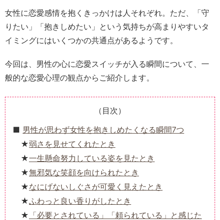
女性に恋愛感情を抱くきっかけは人それぞれ。ただ、「守
りたい」「抱きしめたい」という気持ちが高まりやすいタ
イミングにはいくつかの共通点があるようです。
今回は、男性の心に恋愛スイッチが入る瞬間について、一
般的な恋愛心理の観点からご紹介します。
（目次）
男性が思わず女性を抱きしめたくなる瞬間7つ
弱さを見せてくれたとき
一生懸命努力している姿を見たとき
無邪気な笑顔を向けられたとき
なにげないしぐさが可愛く見えたとき
ふわっと良い香りがしたとき
「必要とされている」「頼られている」と感じた