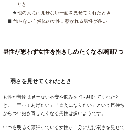
とき
他の人には見せない一面を見せてくれたとき
飾らない自然体の女性に惹かれる男性が多い
男性が思わず女性を抱きしめたくなる瞬間7つ
弱さを見せてくれたとき
女性が普段は見せない不安や悩みを打ち明けてくれたと
き、「守ってあげたい」「支えになりたい」という気持ち
からつい抱き寄せたくなる男性は多いようです。
いつも明るく頑張っている女性が自分にだけ弱さを見せて