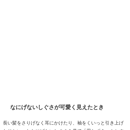
なにげないしぐさが可愛く見えたとき
長い髪をさりげなく耳にかけたり、袖をくいっと引き上げ