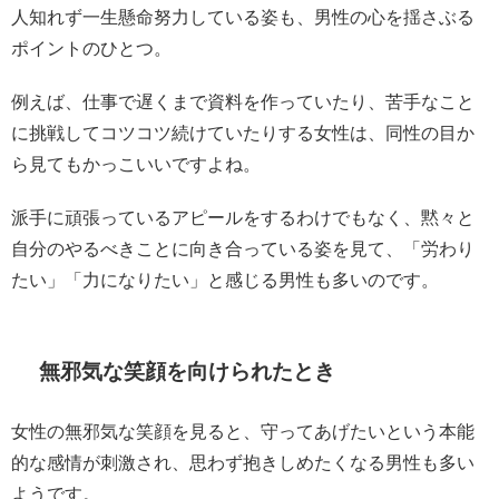
人知れず一生懸命努力している姿も、男性の心を揺さぶる
ポイントのひとつ。
例えば、仕事で遅くまで資料を作っていたり、苦手なこと
に挑戦してコツコツ続けていたりする女性は、同性の目か
ら見てもかっこいいですよね。
派手に頑張っているアピールをするわけでもなく、黙々と
自分のやるべきことに向き合っている姿を見て、「労わり
たい」「力になりたい」と感じる男性も多いのです。
無邪気な笑顔を向けられたとき
女性の無邪気な笑顔を見ると、守ってあげたいという本能
的な感情が刺激され、思わず抱きしめたくなる男性も多い
ようです。