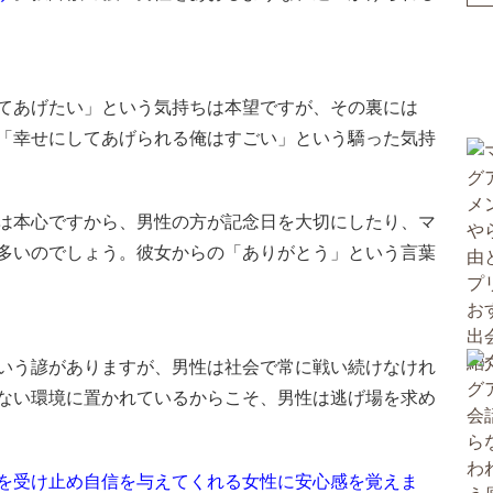
てあげたい」という気持ちは本望ですが、その裏には
「幸せにしてあげられる俺はすごい」
という驕った気持
は本心ですから、男性の方が記念日を大切にしたり、マ
多いのでしょう。
彼女からの
「ありがとう」
という言葉
いう諺がありますが、男性は
社会で常に戦い続けなけれ
ない環境に置かれているからこそ、男性は逃げ場を求め
を受け止め自信を与えてくれる女性に安心感を覚えま