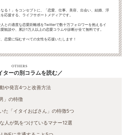
くなる！」をコンセプトに、「恋愛、仕事、美容、出会い、結婚、浮
性を応援する、ライフサポートメディアです。
人との適度な恋愛距離感をTwitterで数十万フォロワーを抱えるイ
恋愛観談や、累計1万人以上の恋愛コラムや診断が全て無料です。
は、恋愛に悩むすべての女性を応援いたします！
OTHERS
イターの別コラムを読む
動や発言4つと改善方法
男」の特徴
いた「イタイおばさん」の特徴5つ
な人が気をつけているマナー12選
LINEに共通すること5つ