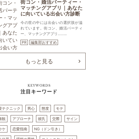
街コン・婚活パーティー・
マッチングアプリ｜あなた
に向いている出会い方診断
今の世の中には出会いの選択肢が溢
れています。街コン、婚活パーティ
ー、マッチングアプリ……...
PR
編集部おすすめ
もっと見る
KEYWORDS
注目キーワード
愛テクニック
男心
態度
モテ
値観
アプローチ
彼氏
交際
サイン
ウケ
恋愛指南
NG（ドン引き）