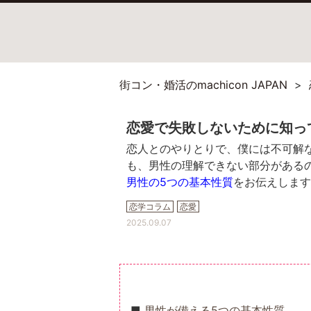
街コン・婚活のmachicon JAPAN
恋愛で失敗しないために知っ
恋人とのやりとりで、僕には不可解
も、男性の理解できない部分がある
男性の5つの基本性質
をお伝えします
恋学コラム
恋愛
2025.09.07
男性が備える5つの基本性質