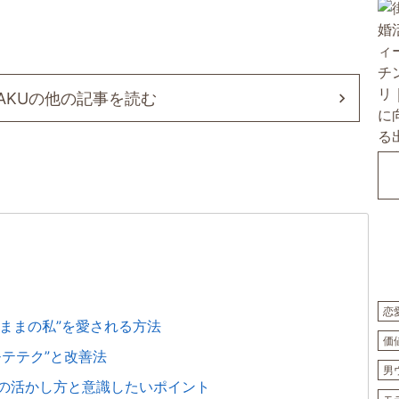
GAKUの他の記事を読む
恋
ままの私”を愛される方法
価
テテク”と改善法
男
の活かし方と意識したいポイント