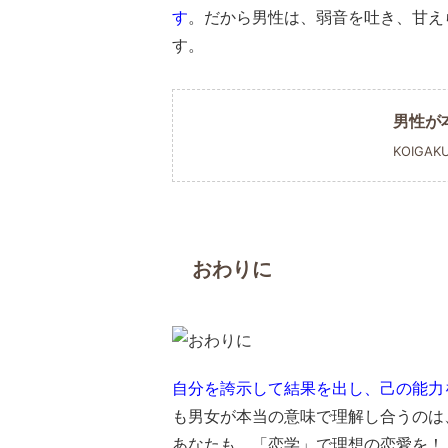
す
。だから男性は、弱音を吐き、甘え
す。
男性が
KOIGAK
おわりに
自分を誇示して結果を出し、己の能力
も男女が本当の意味で理解し合うのは
あなたも、「恋学」で理想の恋愛を！