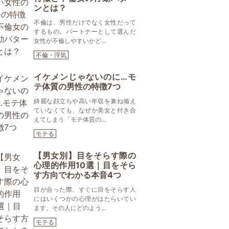
ンとは？
不倫は、男性だけでなく女性だって
するもの。パートナーとして選んだ
女性が不倫しやすいかど...
不倫・浮気
イケメンじゃないのに…モ
テ体質の男性の特徴7つ
綺麗な顔立ちや高い年収を兼ね備え
ていなくても、なぜか美女と付き合
えてしまう「モテ体質の...
モテる
【男女別】目をそらす際の
心理的作用10選｜目をそら
す方向でわかる本音4つ
目が合った際、すぐに目をそらす人
にはいくつかの心理がはたらいてい
ます。その人にどのよう...
モテる