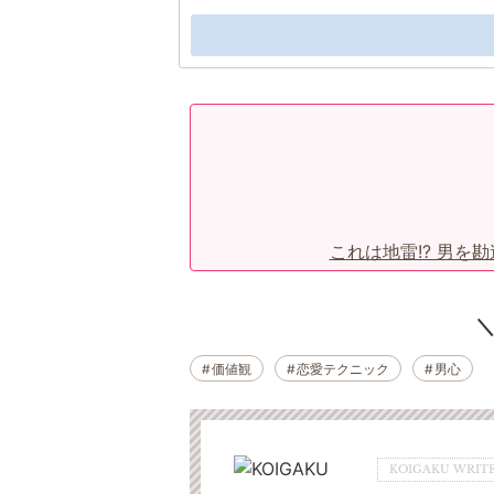
これは地雷!? 男を
価値観
恋愛テクニック
男心
KOIGAKU WRITE