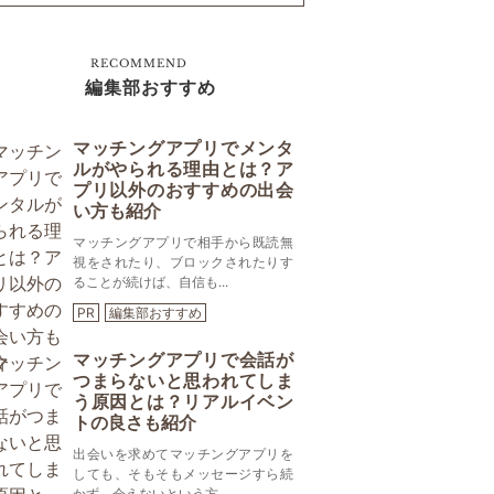
RECOMMEND
編集部おすすめ
マッチングアプリでメンタ
ルがやられる理由とは？ア
プリ以外のおすすめの出会
い方も紹介
マッチングアプリで相手から既読無
視をされたり、ブロックされたりす
ることが続けば、自信も...
PR
編集部おすすめ
マッチングアプリで会話が
つまらないと思われてしま
う原因とは？リアルイベン
トの良さも紹介
出会いを求めてマッチングアプリを
しても、そもそもメッセージすら続
かず、会えないという方...