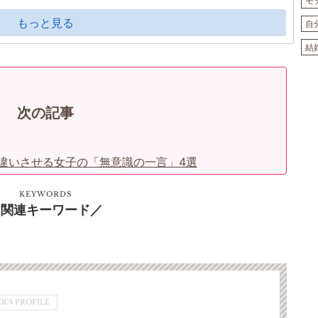
モ
もっと見る
自
結
次の記事
勘違いさせる女子の「無意識の一言」4選
KEYWORDS
関連キーワード
R'S PROFILE