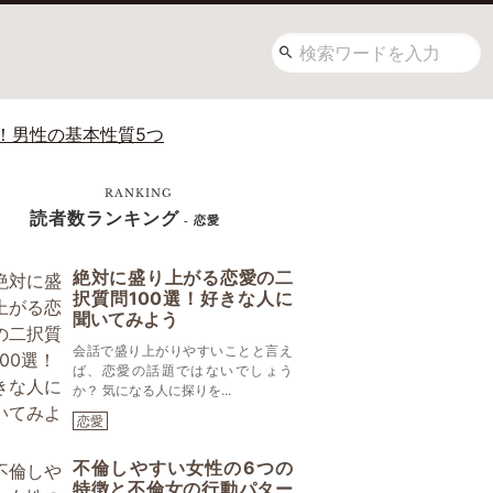
！男性の基本性質5つ
RANKING
読者数ランキング
- 恋愛
絶対に盛り上がる恋愛の二
択質問100選！好きな人に
聞いてみよう
会話で盛り上がりやすいことと言え
ば、恋愛の話題ではないでしょう
か？ 気になる人に探りを...
恋愛
不倫しやすい女性の6つの
特徴と不倫女の行動パター