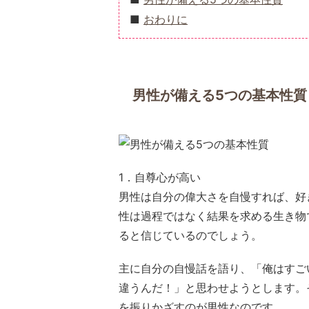
おわりに
男性が備える5つの基本性質
1．自尊心が高い
男性は
自分の偉大さを自慢すれば、好
性は過程ではなく結果を求める生き物
ると信じているのでしょう。
主に自分の自慢話を語り、「俺はすご
違うんだ！」と思わせようとします。
を振りかざす
のが男性なのです。