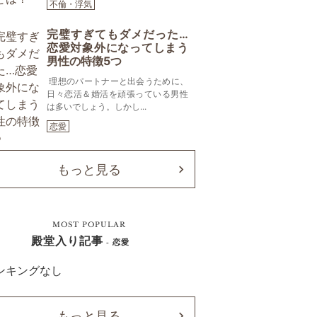
不倫・浮気
完璧すぎてもダメだった…
恋愛対象外になってしまう
男性の特徴5つ
理想のパートナーと出会うために、
日々恋活＆婚活を頑張っている男性
は多いでしょう。しかし...
恋愛
もっと見る
MOST POPULAR
殿堂入り記事
- 恋愛
ンキングなし
もっと見る