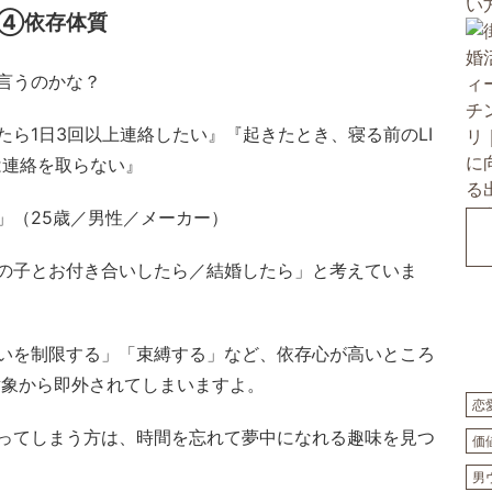
由④依存体質
言うのかな？
ら1日3回以上連絡したい』『起きたとき、寝る前のLI
は連絡を取らない』
」（25歳／男性／メーカー）
の子とお付き合いしたら／結婚したら」と考えていま
いを制限する」「束縛する」など、依存心が高いところ
対象から即外されてしまいますよ。
恋
ってしまう方は、時間を忘れて夢中になれる趣味を見つ
価
男