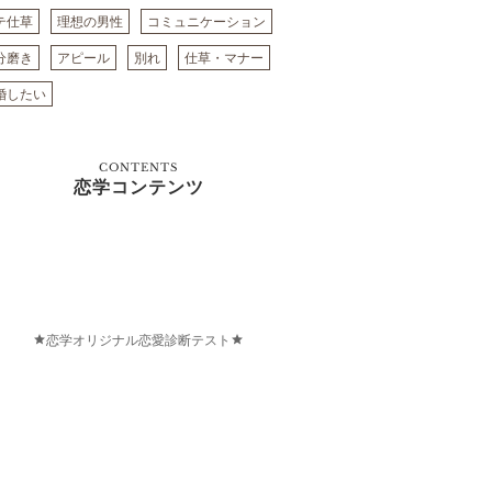
テ仕草
理想の男性
コミュニケーション
分磨き
アピール
別れ
仕草・マナー
婚したい
CONTENTS
恋学コンテンツ
恋学オリジナル恋愛診断テスト