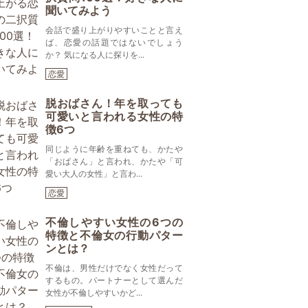
聞いてみよう
会話で盛り上がりやすいことと言え
ば、恋愛の話題ではないでしょう
か？ 気になる人に探りを...
恋愛
脱おばさん！年を取っても
可愛いと言われる女性の特
徴6つ
同じように年齢を重ねても、かたや
「おばさん」と言われ、かたや「可
愛い大人の女性」と言わ...
恋愛
不倫しやすい女性の6つの
特徴と不倫女の行動パター
ンとは？
不倫は、男性だけでなく女性だって
するもの。パートナーとして選んだ
女性が不倫しやすいかど...