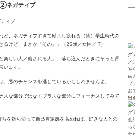
由②ネガティブ
れど、ネガティブすぎて励まし疲れる（笑）学生時代の
るけど、まさか『その』」（26歳／女性／IT）
と楽しい人／癒される人」。落ち込んだときにそっと背
言います。
は、恋のチャンスを逃しているかもしれませんよ。
ナスな部分ではなくプラスな部分にフォーカスしてみて
持ちを断ち切って自己肯定感を高めれば、好きな人との