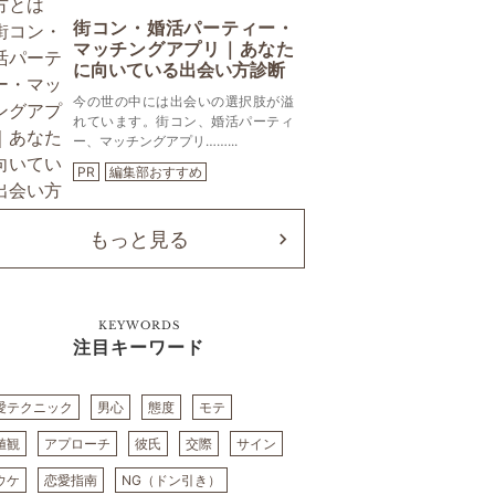
街コン・婚活パーティー・
マッチングアプリ｜あなた
に向いている出会い方診断
今の世の中には出会いの選択肢が溢
れています。街コン、婚活パーティ
ー、マッチングアプリ……...
PR
編集部おすすめ
もっと見る
KEYWORDS
注目キーワード
愛テクニック
男心
態度
モテ
値観
アプローチ
彼氏
交際
サイン
ウケ
恋愛指南
NG（ドン引き）