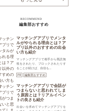
RECOMMEND
編集部おすすめ
マッチングアプリでメンタ
ルがやられる理由とは？ア
プリ以外のおすすめの出会
い方も紹介
マッチングアプリで相手から既読無
視をされたり、ブロックされたりす
ることが続けば、自信も...
PR
編集部おすすめ
マッチングアプリで会話が
つまらないと思われてしま
う原因とは？リアルイベン
トの良さも紹介
出会いを求めてマッチングアプリを