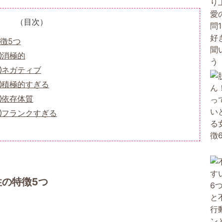
（目次）
徴5つ
①消極的
②ネガティブ
③積極的すぎる
④依存体質
⑤フランクすぎる
の特徴5つ