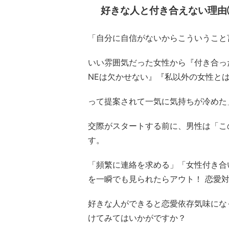
好きな人と付き合えない理
「自分に自信がないからこういうこと
いい雰囲気だった女性から『付き合った
NEは欠かせない』『私以外の女性と
って提案されて一気に気持ちが冷めた
交際がスタートする前に、男性は「こ
す。
「頻繁に連絡を求める」「女性付き合
を一瞬でも見られたらアウト！ 恋愛
好きな人ができると恋愛依存気味にな
けてみてはいかがですか？