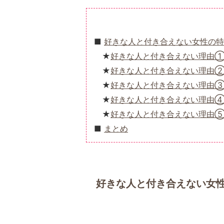
好きな人と付き合えない女性の特
好きな人と付き合えない理由
好きな人と付き合えない理由
好きな人と付き合えない理由
好きな人と付き合えない理由
好きな人と付き合えない理由
まとめ
好きな人と付き合えない女性