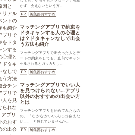
しても、そもそもメッセージすら続
かず、会えないという方...
PR
編集部おすすめ
マッチングアプリで約束を
ドタキャンする人の心理と
は？ドタキャンなしで出会
う方法も紹介
マッチングアプリで出会った人とデ
ートの約束をしても、直前でキャン
セルされるとガッカリし...
PR
編集部おすすめ
マッチングアプリでいい人
を見つけられない…アプリ
以外のおすすめの出会い方
とは
マッチングアプリを始めてみたもの
の、「なかなかいい人に出会えな
い……」と感じていませんか...
PR
編集部おすすめ