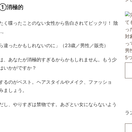
由①消極的
たく喋ったことのない女性から告白されてビックリ！ 陰
…。
ら違ったかもしれないのに」（23歳／男性／販売）
は、あなたが消極的すぎるからかもしれません。もう少
はいかがですか？
するのがベスト。ヘアスタイルやメイク、ファッショ
みましょう。
だし、やりすぎは禁物です。あざとい女にならないよう
ラ