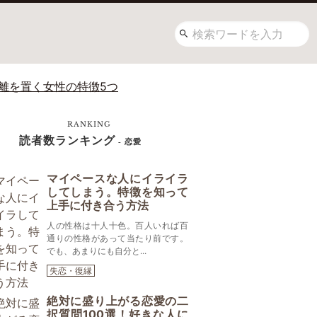
離を置く女性の特徴5つ
RANKING
読者数ランキング
- 恋愛
マイペースな人にイライラ
してしまう。特徴を知って
上手に付き合う方法
人の性格は十人十色。百人いれば百
通りの性格があって当たり前です。
でも、あまりにも自分と...
失恋・復縁
絶対に盛り上がる恋愛の二
択質問100選！好きな人に