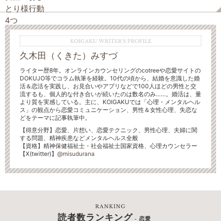
KOIGAKU WRITER'S PROFILE
久木田（くきた）みすづ
ライター歴8年。オンラインカウンセリングのcotreeや恋愛サイトの
DOKUJO等でコラム執筆を経験。10代の頃から、結婚を意識した婚
活＆恋活を実践し、お見合いやアプリなどで100人ほどの男性と交
流するも、個人的な付き合いが続いたのは数名のみ……。婚活は、量
より質を実感している。主に、KOIGAKUでは「心理・メンタルヘル
ス」の観点から恋愛コミュニケーション、男性＆女性心理、失恋な
どをテーマに記事執筆中。
【得意分野】恋愛、片想い、恋愛テクニック、男性心理、夫婦に関
する問題、精神疾患などメンタルヘルス全般
【資格】精神保健福祉士・社会福祉士国家資格、心理カウンセラー
【X(twitter)】
@misudurana
RANKING
読者数ランキング
- 恋愛