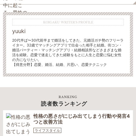
KOIGAKU WRITER'S PROFILE
yuuki
20代半ば〜30代前半まで婚活をしてきた、元婚活ガチ勢
のフリーラ
イター。32歳でマッチングアプリで出会った相手と結婚。街コン・
婚活パーティー・マッチングアプリ・結婚相談所などさまざまな婚
活を経験。恋愛で迷走してきた経験をもとに人生と恋愛に悩む女性
の力になりたい。
【得意分野】
恋愛、婚活、結婚、片思い、恋愛テクニック
RANKING
読者数ランキング
性格の悪さがにじみ出てしまう行動や発言4
つと改善方法
ライフスタイル