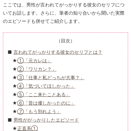
ここでは、男性が言われてがっかりする彼女のセリフにつ
いてお話します。さらに、筆者の知り合いから聞いた実際
のエピソードも併せてご紹介します。
（目次）
言われてがっかりする彼女のセリフとは？
①「元カレは」
②「ワリカン？」
③「仕事と私どっちが大事？」
④「気づいてほしかった」
⑤「ここ来たことある」
⑥「昔は優しかったのに」
⑦「もう別れよう」
男性ががっかりしたエピソード
正直系①