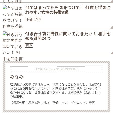
当てはまってたら気をつけて！ 何度も浮気さ
れやすい女性の特徴9選
不倫・浮気
付き合う前に男性に聞いておきたい！ 相手を
知る質問24つ
恋愛
KOIGAKU WRITER'S PROFILE
みなみ
幼少期から文字に慣れ親しみ、作家になることを目指し、京都の隅
っこにある田舎の大学に入学。人間心理を学び、執筆にいかせる一
端を手に入れる。現在は恋愛コラムや占い原稿の執筆に勤しむ日々
を猛進中。
【得意分野】恋愛心理、復縁、不倫、占い、ダイエット、美容