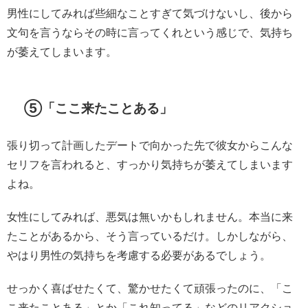
男性にしてみれば些細なことすぎて気づけないし、後から
文句を言うならその時に言ってくれという感じで、気持ち
が萎えてしまいます。
⑤「ここ来たことある」
張り切って計画したデートで向かった先で彼女からこんな
セリフを言われると、すっかり気持ちが萎えてしまいます
よね。
女性にしてみれば、悪気は無いかもしれません。本当に来
たことがあるから、そう言っているだけ。しかしながら、
やはり男性の気持ちを考慮する必要があるでしょう。
せっかく喜ばせたくて、驚かせたくて頑張ったのに、「こ
こ来たことある」とか「これ知ってる」などのリアクショ