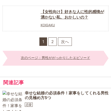
【女性向け】好きな人に性的感情が
湧かない私、おかしいの？
KOIGAKU
1
2
次へ
次のページ：男性ががっかりしたエピソード
関連記事
幸せな結婚の必須条件！家事をしてくれる男性
の見極め方5つ
恋愛