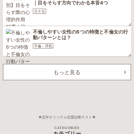
｜目をそらす方向でわかる本音4つ
モテる
不倫しやすい女性の6つの特徴と不倫女の行
動パターンとは？
不倫・浮気
もっと見る
恋学オリジナル恋愛診断テスト
CATEGORIES
カテゴリー