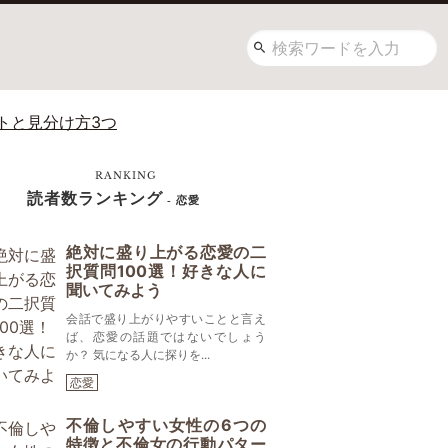
トと見分け方3つ
RANKING
読者数ランキング
- 恋愛
絶対に盛り上がる恋愛の二
択質問100選！好きな人に
聞いてみよう
会話で盛り上がりやすいことと言え
ば、恋愛の話題ではないでしょう
か？ 気になる人に探りを...
恋愛
不倫しやすい女性の6つの
特徴と不倫女の行動パター