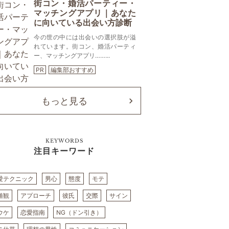
街コン・婚活パーティー・
マッチングアプリ｜あなた
に向いている出会い方診断
今の世の中には出会いの選択肢が溢
れています。街コン、婚活パーティ
ー、マッチングアプリ……...
PR
編集部おすすめ
もっと見る
KEYWORDS
注目キーワード
愛テクニック
男心
態度
モテ
値観
アプローチ
彼氏
交際
サイン
ウケ
恋愛指南
NG（ドン引き）