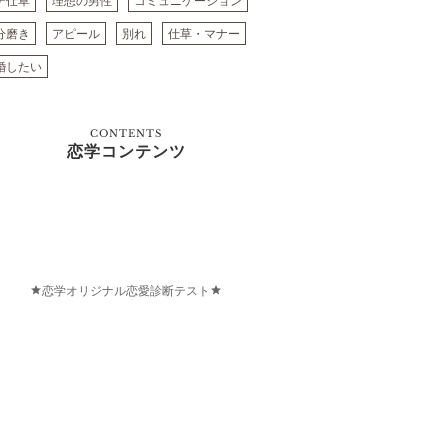
テ仕草
理想の男性
コミュニケーション
分磨き
アピール
別れ
仕草・マナー
婚したい
CONTENTS
恋学コンテンツ
恋学オリジナル恋愛診断テスト