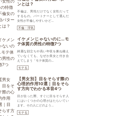
ンとは？
不倫は、男性だけでなく女性だって
するもの。パートナーとして選んだ
女性が不倫しやすいかど...
不倫・浮気
イケメンじゃないのに…モ
テ体質の男性の特徴7つ
綺麗な顔立ちや高い年収を兼ね備え
ていなくても、なぜか美女と付き合
えてしまう「モテ体質の...
モテる
【男女別】目をそらす際の
心理的作用10選｜目をそら
す方向でわかる本音4つ
目が合った際、すぐに目をそらす人
にはいくつかの心理がはたらいてい
ます。その人にどのよう...
モテる