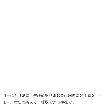
何事にも真剣に一生懸命取り組む姿は周囲に好印象を与え
ます。責任感もあり、尊敬できる存在です。