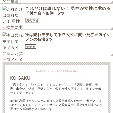
これだけは譲れない！ 男性が女性に求める
「付き合う条件」5つ
男の本音
実は隠れモテしてる⁉ 女性に聞いた雰囲気イケ
メンの特徴5つ
モテる
KOIGAKU WRITER'S PROFILE
KOIGAKU
「恋を学んで、強くなる！」をコンセプトに、「恋愛、仕事、美
容、出会い、結婚、浮気」などで悩む女性を応援する、ライフサポ
ートメディアです。
毎日の恋愛コラムで人との適度な恋愛距離感をTwitterで数十万フォ
ロワーを抱えるインフルエンサーの恋愛観談や、累計1万人以上の恋
愛コラムや診断が全て無料です。