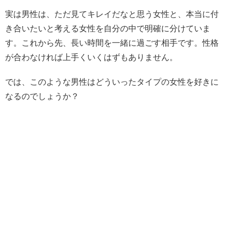
実は男性は、ただ見てキレイだなと思う女性と、本当に付
き合いたいと考える女性を自分の中で明確に分けていま
す。これから先、長い時間を一緒に過ごす相手です。性格
が合わなければ上手くいくはずもありません。
では、このような男性はどういったタイプの女性を好きに
なるのでしょうか？