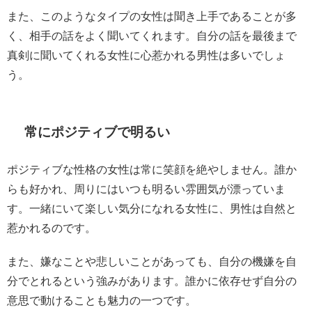
また、このようなタイプの女性は聞き上手であることが多
く、相手の話をよく聞いてくれます。自分の話を最後まで
真剣に聞いてくれる女性に心惹かれる男性は多いでしょ
う。
常にポジティブで明るい
ポジティブな性格の女性は常に笑顔を絶やしません。誰か
らも好かれ、周りにはいつも明るい雰囲気が漂っていま
す。一緒にいて楽しい気分になれる女性に、男性は自然と
惹かれるのです。
また、嫌なことや悲しいことがあっても、自分の機嫌を自
分でとれるという強みがあります。誰かに依存せず自分の
意思で動けることも魅力の一つです。