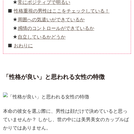
常にポジティブで明るい
性格重視の男性はここをチェックしている！
周囲への気遣いができているか
感情のコントロールができているか
自立しているかどうか
おわりに
「性格が良い」と思われる女性の特徴
本命の彼女を選ぶ際に、男性は顔だけで決めていると思っ
ていませんか？ しかし、世の中には美男美女のカップルば
かりではありません。