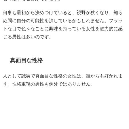
何事も最初から決めつけていると、視野が狭くなり、知ら
ぬ間に自分の可能性を潰しているかもしれません。フラッ
トな目で色々なことに興味を持っている女性を魅力的に感
じる男性は多いのです。
真面目な性格
人として誠実で真面目な性格の女性は、誰からも好かれま
す。性格重視の男性も例外ではありません。