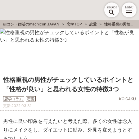
SEARCH
MENU
街コン・婚活のmachicon JAPAN
恋学TOP
恋愛
性格重視の男性がチェックしているポイントと「性格が良い」と思われる女性の特徴3つ
性格重視の男性がチェックしているポイントと
「性格が良い」と思われる女性の特徴3つ
恋学コラム
恋愛
KOIGAKU
更新:
2022.03.31
男性に良い印象を与えたいと考えた際、多くの女性は念入
りにメイクをし、ダイエットに励み、外見を変えようとす
るでしょう。