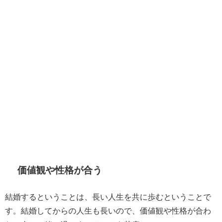
価値観や性格が合う
結婚するということは、長い人生を共に歩むということで
す。結婚してからの人生も長いので、価値観や性格が合わ