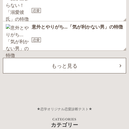
恋愛
意外とやりがち…「気が利かない男」の特徴
恋愛
もっと見る
恋学オリジナル恋愛診断テスト
CATEGORIES
カテゴリー