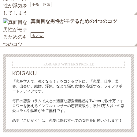
不倫・浮気
真面目な男性がモテるための4つのコツ
モテる
KOIGAKU WRITER'S PROFILE
KOIGAKU
「恋を学んで、強くなる！」をコンセプトに、「恋愛、仕事、美
容、出会い、結婚、浮気」などで悩む女性を応援する、ライフサポ
ートメディアです。
毎日の恋愛コラムで人との適度な恋愛距離感をTwitterで数十万フォ
ロワーを抱えるインフルエンサーの恋愛観談や、累計1万人以上の恋
愛コラムや診断が全て無料です。
恋学（こいがく）は、恋愛に悩むすべての女性を応援いたします！