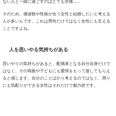
ない人と一緒に過ごすのはとても苦痛……
そのため、価値観や性格が合う女性と結婚したいと考える
人が多いんです。これは男性だけではなく女性にも言える
ことですよね。
人を思いやる気持ちがある
思いやりの気持ちがあると、配偶者となる自分自身だけで
はなく、その両親や子どもにも愛情をもって接してもらえ
ると感じます。自分のことばかり考えるのではなく、周り
にも気配りができる女性はそれだけで魅力的です。