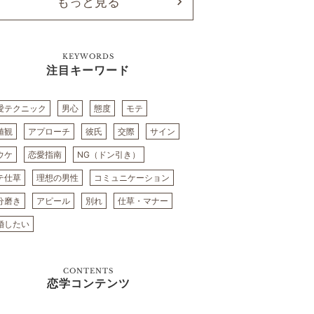
もっと見る
KEYWORDS
注目キーワード
愛テクニック
男心
態度
モテ
値観
アプローチ
彼氏
交際
サイン
ウケ
恋愛指南
NG（ドン引き）
テ仕草
理想の男性
コミュニケーション
分磨き
アピール
別れ
仕草・マナー
婚したい
CONTENTS
恋学コンテンツ