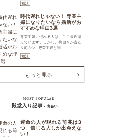
婚活
時代遅れじゃない！ 専業主
婦になりたいなら婚活がお
すすめな理由3選
専業主婦に憧れる人は、ここ最近増
えています。しかし、共働きが当た
り前の今、専業主婦と聞...
婚活
もっと見る
MOST POPULAR
殿堂入り記事
- 出会い
運命の人が現れる前兆は3
つ。信じる人しか出会えな
い！