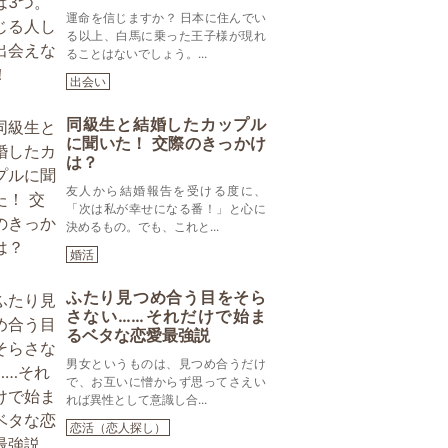
運命を信じますか？ 日本に住んでい
る以上、白馬に乗った王子様が現れ
ることはないでしょう。...
出会い
同級生と結婚したカップル
に聞いた！ 交際のきっかけ
は？
友人から結婚報告を受ける度に、
「次は私が幸せになる番！」と心に
決めるもの。でも、これと...
婚活
ふたり見つめ合う目をそら
さない……それだけで始ま
るベタな恋愛最強説
男女というものは、見つめ合うだけ
で、お互いに憎からず思ってさえい
れば異性として意識し合...
恋活（恋人探し）