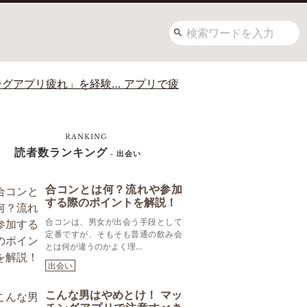
ングアプリ疲れ」を経験… アプリで疲
RANKING
読者数ランキング
- 出会い
合コンとは何？流れや参加
する際のポイントを解説！
合コンは、男女が出会う手段として
定番ですが、そもそも普通の飲み会
とは何が違うのかよく理...
出会い
こんな男はやめとけ！ マッ