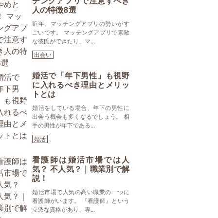
チングアプリで注意すべき
人の特徴8選
近年、マッチングアプリの勢いがす
ごいです。 マッチングアプリで素敵
な彼氏ができたり、マ...
出会い
婚活で「年下男性」も視野
に入れるべき理由とメリッ
トとは
婚活をしている場合、年下の男性に
出会う機会も多くなるでしょう。 相
手の男性が年下である...
婚活
看護師は婚活市場では人
気？ 不人気？｜職業別で解
説！
婚活市場で人気の高い職業の一つに
看護師がいます。 『看護師』という
立派な資格があり、専...