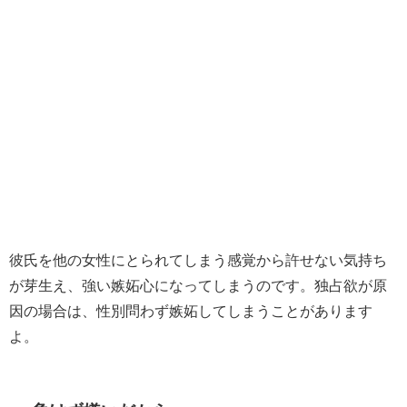
彼氏を他の女性にとられてしまう感覚から許せない気持ち
が芽生え、強い嫉妬心になってしまうのです。独占欲が原
因の場合は、性別問わず嫉妬してしまうことがあります
よ。