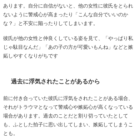
あります。自分に自信がないと、他の女性に彼氏をとられ
ないように警戒心が高まったり「こんな自分でいいのか
な？」と不安に陥ったりしてしまいます。
彼氏が他の女性と仲良くしている姿を見て、「やっぱり私
じゃ駄目なんだ」「あの子の方が可愛いもんね」などと嫉
妬しやすくなりがちです
過去に浮気されたことがあるから
前に付き合っていた彼氏に浮気をされたことがある場合、
それがトラウマとなって警戒心や嫉妬心が高くなっている
場合があります。過去のことだと割り切っていたとして
も、ふとした拍子に思い出してしまい、嫉妬してしまうこ
とも。