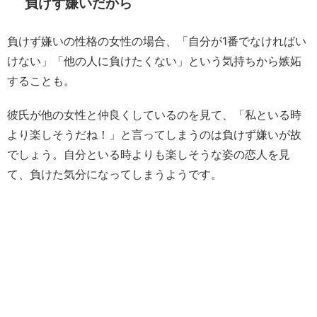
負けず嫌いだから
負けず嫌いの性格の女性の場合、「自分が1番でなければい
けない」「他の人に負けたくない」という気持ちから嫉妬
することも。
彼氏が他の女性と仲良くしているのを見て、「私といる時
より楽しそうだね！」と言ってしまうのは負けず嫌いが故
でしょう。自分といる時よりも楽しそうな姿の恋人を見
て、負けた気分になってしまうようです。