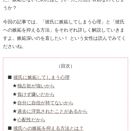
うか？
今回の記事では、「彼氏に嫉妬してしまう心理」と「彼氏
ヘの嫉妬を抑える方法」をそれぞれ詳しく解説していきま
すよ。嫉妬深いのを直したい！ という女性は読んでみてく
ださいね。
（目次）
彼氏に嫉妬してしまう心理
独占欲が強いから
負けず嫌いだから
自分に自信が持てないから
過去に浮気されたことがあるから
心配性だから
彼氏ヘの嫉妬を抑える方法とは？