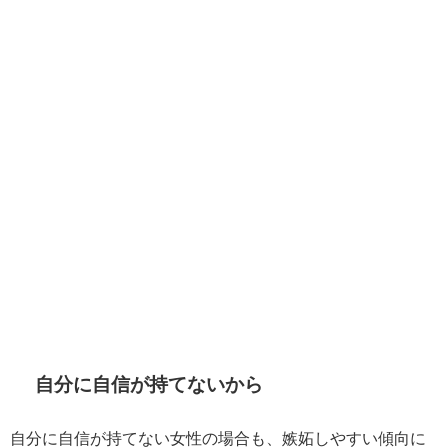
自分に自信が持てないから
自分に自信が持てない女性の場合も、嫉妬しやすい傾向に