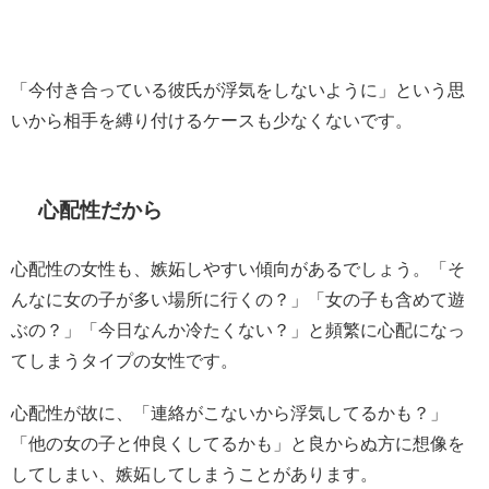
「今付き合っている彼氏が浮気をしないように」という思
いから相手を縛り付けるケースも少なくないです。
心配性だから
心配性の女性も、嫉妬しやすい傾向があるでしょう。「そ
んなに女の子が多い場所に行くの？」「女の子も含めて遊
ぶの？」「今日なんか冷たくない？」と頻繁に心配になっ
てしまうタイプの女性です。
心配性が故に、「連絡がこないから浮気してるかも？」
「他の女の子と仲良くしてるかも」と良からぬ方に想像を
してしまい、嫉妬してしまうことがあります。