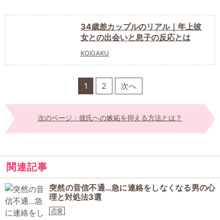
34歳差カップルのリアル｜年上彼
女との出会いと息子の反応とは
KOIGAKU
1
2
次へ
次のページ：彼氏ヘの嫉妬を抑える方法とは？
関連記事
突然の音信不通…急に連絡をしなくなる男の心
理と対処法3選
恋愛