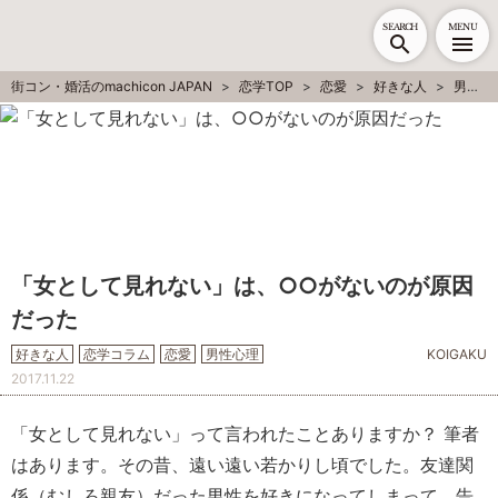
SEARCH
MENU
街コン・婚活のmachicon JAPAN
恋学TOP
恋愛
好きな人
男性心理
「女として見れない」は、○○がないのが原因
だった
好きな人
恋学コラム
恋愛
男性心理
KOIGAKU
2017.11.22
「女として見れない」って言われたことありますか？ 筆者
はあります。その昔、遠い遠い若かりし頃でした。友達関
係（むしろ親友）だった男性を好きになってしまって、告