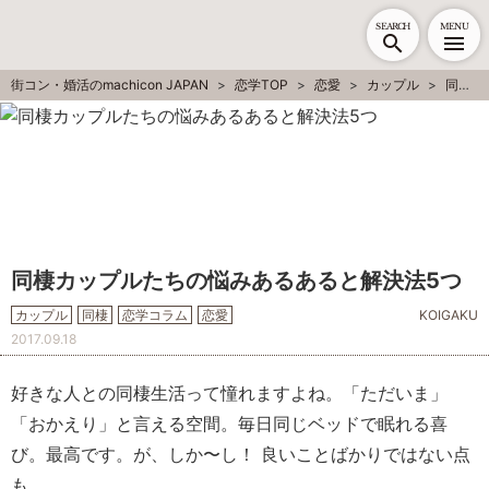
SEARCH
MENU
街コン・婚活のmachicon JAPAN
恋学TOP
恋愛
カップル
同棲
同棲カップルたちの悩みあるあると解決法5つ
カップル
同棲
恋学コラム
恋愛
KOIGAKU
2017.09.18
好きな人との同棲生活って憧れますよね。「ただいま」
「おかえり」と言える空間。毎日同じベッドで眠れる喜
び。最高です。が、しか〜し！ 良いことばかりではない点
も。