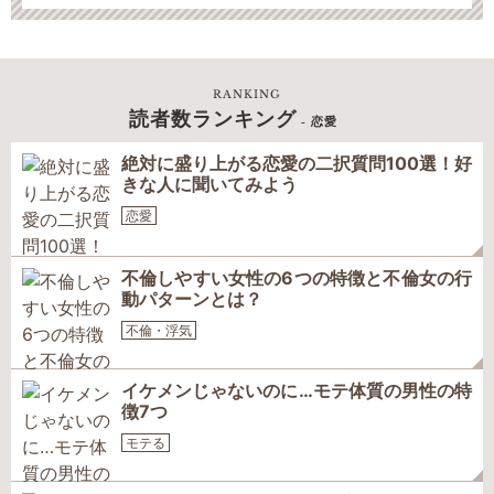
RANKING
読者数ランキング
- 恋愛
絶対に盛り上がる恋愛の二択質問100選！好
きな人に聞いてみよう
恋愛
不倫しやすい女性の6つの特徴と不倫女の行
動パターンとは？
不倫・浮気
イケメンじゃないのに…モテ体質の男性の特
徴7つ
モテる