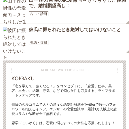
山羊座の男性の恋愛傾向～きっちりした性格
で、結婚願望高し！
占い・診断
彼氏に振られたとき絶対してはいけないこと
失恋・復縁
KOIGAKU WRITER'S PROFILE
KOIGAKU
「恋を学んで、強くなる！」をコンセプトに、「恋愛、仕事、美
容、出会い、結婚、浮気」などで悩む女性を応援する、ライフサポ
ートメディアです。
毎日の恋愛コラムで人との適度な恋愛距離感をTwitterで数十万フォ
ロワーを抱えるインフルエンサーの恋愛観談や、累計1万人以上の恋
愛コラムや診断が全て無料です。
恋学（こいがく）は、恋愛に悩むすべての女性を応援いたします！