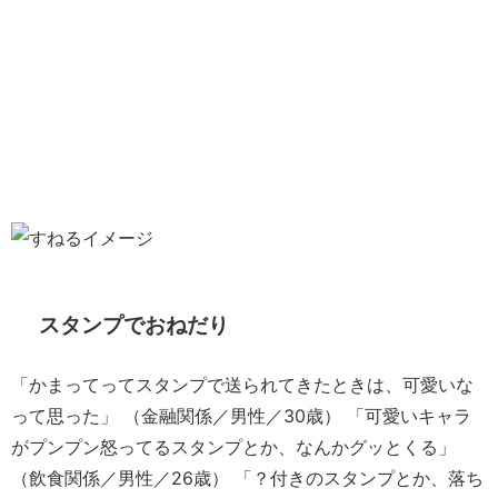
スタンプでおねだり
「かまってってスタンプで送られてきたときは、可愛いな
って思った」 （金融関係／男性／30歳） 「可愛いキャラ
がプンプン怒ってるスタンプとか、なんかグッとくる」
（飲食関係／男性／26歳） 「？付きのスタンプとか、落ち