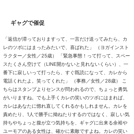
ギャグで催促
「返信が滞っておりますって、一言だけ送ってみたら、カ
レのツボにはまったみたいで、喜ばれた」 （ヨガインスト
ラクター／女性／25歳） 「緊急事態！って打って、スペー
スたくさん空けて（LINE開かないと見れないくらい）、一
番下に寂しいって打ったら、すぐ既読になって、カレから
電話くれたよ。笑ってくれた」 （事務／女性／28歳） こ
ちらはスタンプよりセンスが問われるので、ちょっと勇気
がいりますね。でも上手くカレの笑いのツボにはまれば、
カレはあなたに惚れ直してくれるかもしれません。カレを
責めたり、1人で勝手に拗ねたりするのではなく、寂しい気
持ちやちょっと腹が立つ気持ちを、ギャグに出来る余裕や
ユーモアのある女性は、確かに素敵ですよね。カレの笑い