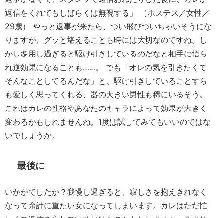
返信をくれてもしばらくは無視する」 （ホステス／女性／
29歳） やっと返事が来たら、つい飛びついちゃいそうにな
りますが、グッと堪えることも時には大切なのですね。し
かし多用し過ぎると駆け引きしているのだなと相手に悟ら
れ逆効果になることも……。 でも「オレの気を引きたくて
そんなことしてるんだな」と、駆け引きしていることすら
も愛しく思ってくれる、器の大きい男性も稀にいるそう。
これはカレの性格やあなたのキャラによって効果が大きく
変わるかもしれませんね。1度は試してみてもいいのではな
いでしょうか。
最後に
いかがでしたか？我慢し過ぎると、寂しさを抱えきれなく
なって余計に重たい女になってしまいます。カレはただ忙