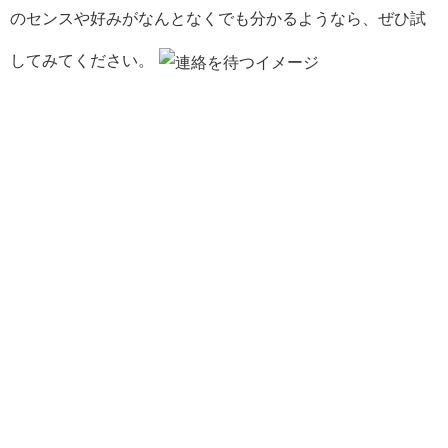
のセンスや好みがなんとなくでも分かるようなら、ぜひ試
してみてください。