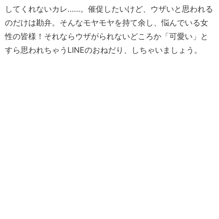
してくれないカレ……。催促したいけど、ウザいと思われる
のだけは勘弁。そんなモヤモヤを持て余し、悩んでいる女
性の皆様！それならウザがられないどころか「可愛い」と
すら思われちゃうLINEのおねだり、しちゃいましょう。