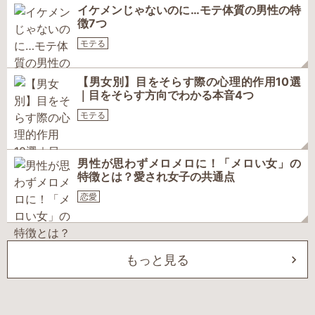
イケメンじゃないのに…モテ体質の男性の特
徴7つ
モテる
【男女別】目をそらす際の心理的作用10選
｜目をそらす方向でわかる本音4つ
モテる
男性が思わずメロメロに！「メロい女」の
特徴とは？愛され女子の共通点
恋愛
もっと見る