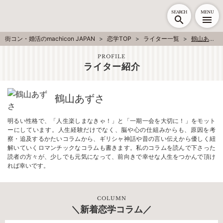
SEARCH
MENU
街コン・婚活のmachicon JAPAN
恋学TOP
ライター一覧
鶴山あずさ
PROFILE
ライター紹介
鶴山あずさ
明るい性格で、「人生楽しまなきゃ！」と「一期一会を大切に！」をモット
ーにしています。人生経験だけでなく、脳や心の仕組みからも、原因を考
察・追及するかたいコラムから、ギリシャ神話や昔の言い伝えから優しく紐
解いていくロマンチックなコラムも書きます。私のコラムを読んで下さった
読者の方々が、少しでも元気になって、前向きで幸せな人生をつかんで頂け
れば幸いです。
COLUMN
新着恋学コラム