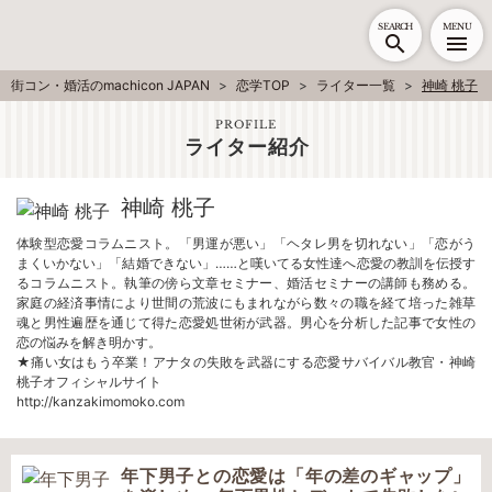
SEARCH
MENU
街コン・婚活のmachicon JAPAN
恋学TOP
ライター一覧
神崎 桃子
PROFILE
ライター紹介
神崎 桃子
体験型恋愛コラムニスト。「男運が悪い」「ヘタレ男を切れない」「恋がう
まくいかない」「結婚できない」……と嘆いてる女性達へ恋愛の教訓を伝授す
るコラムニスト。執筆の傍ら文章セミナー、婚活セミナーの講師も務める。
家庭の経済事情により世間の荒波にもまれながら数々の職を経て培った雑草
魂と男性遍歴を通じて得た恋愛処世術が武器。男心を分析した記事で女性の
恋の悩みを解き明かす。
★痛い女はもう卒業！アナタの失敗を武器にする恋愛サバイバル教官・神崎
桃子オフィシャルサイト
http://kanzakimomoko.com
年下男子との恋愛は「年の差のギャップ」