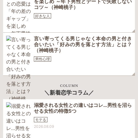
を楽しめ ～年下男性とデートで失敗しない
コツ～（神崎桃子）
好きな人
言い寄ってくる男じゃなく本命の男と付き
合いたい「好みの男を落とす方法」とは？
（神崎桃子）
男性心理
COLUMN
新着恋学コラム
溺愛される女性との違いはコレ…男性を沼ら
せる女性の特徴5つ
モテる
2026.08.09