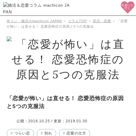
出会いに
行く
街コン・婚活のmachicon JAPAN
＞
コラムTOP
＞
恋活・恋愛
＞
「恋愛
が怖い」は直せる！ 恋愛恐怖症の原因と5つの克服法
「恋愛が怖い」は直せる！ 恋愛恐怖症の原因
と5つの克服法
公開：
2018.10.25
/ 更新：
2019.01.30
#
つらい恋
#
別れ
#
恋愛の仕方