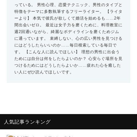
っている。 男性心理、恋愛テクニック、男性のタイプと
特徴をテーマに多数執筆するフリーライター。 【ライタ
ーより】 本気で彼氏が欲しくて婚活を始めるも……2年
間出会いゼロ。 最近は女子力を磨くために、料理教室に
週2回通いながら、綺麗なボディラインを磨くためジム
に通っています。 束縛しない、心の広い男性を見つける
にはどうしたらいいのか……毎日模索している毎日で
す。 【こんな人に読んでほしい】 理想の男性に出会う
ためには自分は何をしたらよいのか？ 心安らぐ場所を見
つけるためにはどうしたらよいか……疲れた心を癒した
い人にぜひ読んでほしいです。
人気記事ランキング