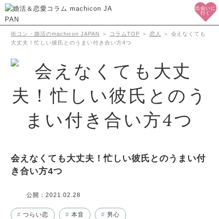
出会いに
行く
街コン・婚活のmachicon JAPAN
＞
コラムTOP
＞
恋人
＞
会えなくても
大丈夫！忙しい彼氏とのうまい付き合い方4つ
会えなくても大丈夫！忙しい彼氏とのうまい付
き合い方4つ
公開：
2021.02.28
#
つらい恋
#
本音
#
男心