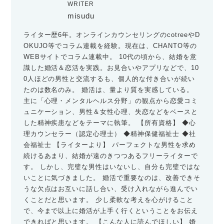
WRITER
misudu
ライター歴6年。オンラインカウンセリングのcotreeやD
OKUJO等でコラム連載を経験。現在は、CHANTO等の
WEBサイトでコラム連載中。 10代の頃から、結婚を意
識した婚活＆恋活を実践。お見合いやアプリなどで、10
0人ほどの男性と交流するも、個人的な付き合いが続い
たのは数名のみ。 婚活は、量より質を実感している。
主に「心理・メンタルヘルス分野」の観点から恋愛コミ
ュニケーション、男性＆女性心理、失恋などをベースと
した精神疾患などをテーマに執筆。 【所有資格】 ◆心
理カウンセラー（認定心理士） ◆精神保健福祉士 ◆社
会福祉士 【ライターより】 パーフェクトな男性を求め
続けるあまり、結婚が遠のきつつあるフリーライターで
す。 しかし、完璧な男性はいないし、自分も完璧ではな
いことに気づきました。 婚活で重要なのは、改善できそ
うな欠点はお互いに話し合い、受け入れながら進んでい
くことだと思います。 少し柔軟な考えを心がけること
で、今まで以上に婚活が上手く行くということをお伝え
できればと思います。 【こんな人に読んでほしい】 婚