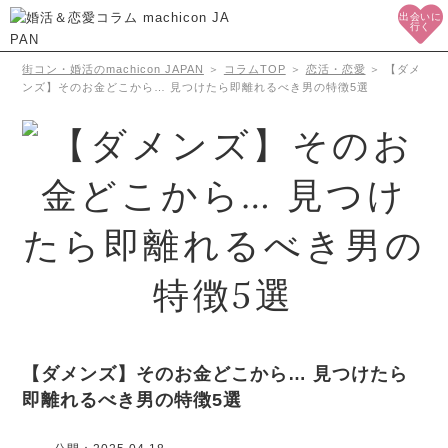
出会いに
行く
街コン・婚活のmachicon JAPAN
＞
コラムTOP
＞
恋活・恋愛
＞
【ダメ
ンズ】そのお金どこから… 見つけたら即離れるべき男の特徴5選
【ダメンズ】そのお金どこから… 見つけたら
即離れるべき男の特徴5選