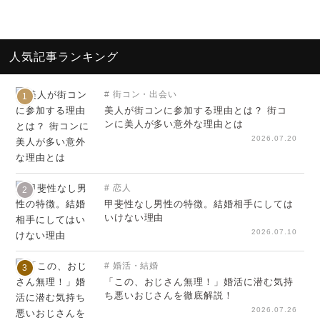
人気記事ランキング
街コン・出会い
1
美人が街コンに参加する理由とは？ 街コ
ンに美人が多い意外な理由とは
2026.07.20
恋人
2
甲斐性なし男性の特徴。結婚相手にしては
いけない理由
2026.07.10
婚活・結婚
3
「この、おじさん無理！」婚活に潜む気持
ち悪いおじさんを徹底解説！
2026.07.26