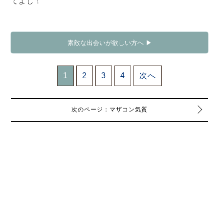
てよし！
素敵な出会いが欲しい方へ ▶
1
2
3
4
次へ
次のページ：マザコン気質