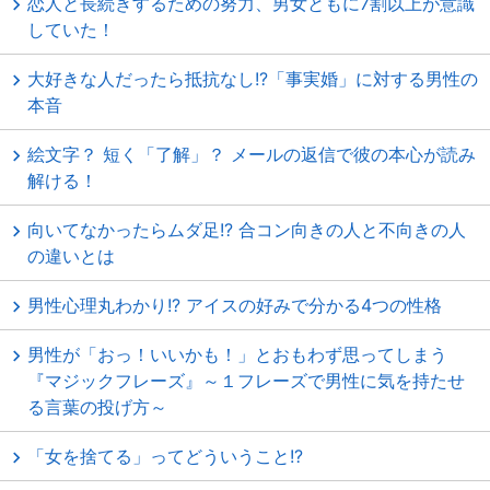
恋人と長続きするための努力、男女ともに7割以上が意識
していた！
大好きな人だったら抵抗なし!?「事実婚」に対する男性の
本音
絵文字？ 短く「了解」？ メールの返信で彼の本心が読み
解ける！
向いてなかったらムダ足!? 合コン向きの人と不向きの人
の違いとは
男性心理丸わかり!? アイスの好みで分かる4つの性格
男性が「おっ！いいかも！」とおもわず思ってしまう
『マジックフレーズ』～１フレーズで男性に気を持たせ
る言葉の投げ方～
「女を捨てる」ってどういうこと!?