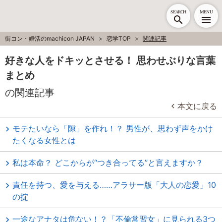
SEARCH
MENU
街コン・婚活のmachicon JAPAN
恋学TOP
関連記事
好きな人をドキッとさせる！ 思わせぶりな言葉
まとめ
の関連記事
本文に戻る
モテたいなら「隙」を作れ！？ 男性が、思わず声をかけ
たくなる女性とは
私は本命？ どこからが“つき合ってる”と言えますか？
責任を持つ、愛を与える……アラサー版「大人の恋愛」10
の掟
一途なアナタは危ない！？「不倫常習女」に見られる3つ