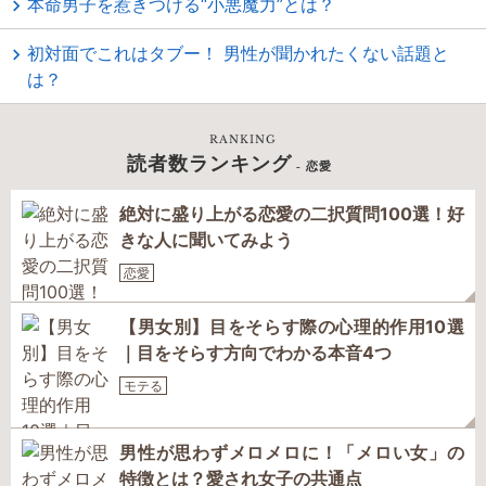
本命男子を惹きつける“小悪魔力”とは？
初対面でこれはタブー！ 男性が聞かれたくない話題と
は？
RANKING
読者数ランキング
- 恋愛
絶対に盛り上がる恋愛の二択質問100選！好
きな人に聞いてみよう
恋愛
【男女別】目をそらす際の心理的作用10選
｜目をそらす方向でわかる本音4つ
モテる
男性が思わずメロメロに！「メロい女」の
特徴とは？愛され女子の共通点