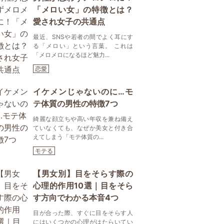
「メロい女」の特徴とは？
愛され女子の共通点
最近、SNSや若者の間でよく耳にす
る「メロい」という言葉。 これは
「メロメロになるほど魅力...
恋愛
イケメンじゃないのに…モ
テ体質の男性の特徴7つ
綺麗な顔立ちや高い年収を兼ね備え
ていなくても、なぜか美女と付き合
えてしまう「モテ体質の...
モテる
【男女別】目をそらす際の
心理的作用10選｜目をそら
す方向でわかる本音4つ
目が合った際、すぐに目をそらす人
にはいくつかの心理がはたらいてい