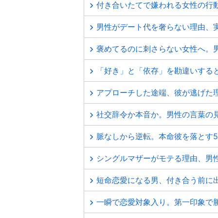
付き合いたてで嫌われる女性の行
男性がデート代を奢らない理由、
褒めてるのに刺さらない女性へ。
「好き」と「依存」を勘違いする
アプローチした途端、彼が逃げた
社交辞令か本音か。男性の言葉の
脈なしから逆転。本命彼を落とす
シングルマザーがモテる理由、男
短命恋愛になる男、付き合う前に
一瞬で恋愛対象入り。第一印象で