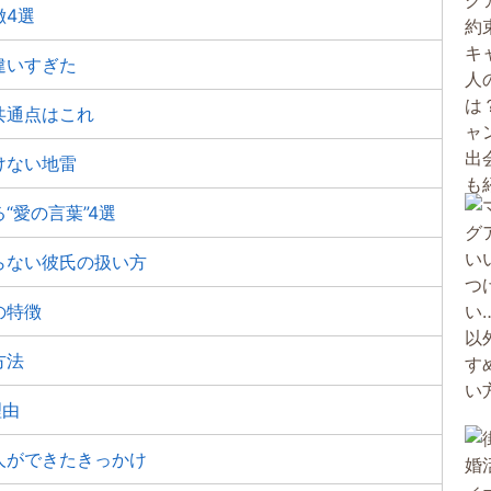
徴4選
違いすぎた
共通点はこれ
けない地雷
“愛の言葉”4選
らない彼氏の扱い方
の特徴
方法
理由
人ができたきっかけ