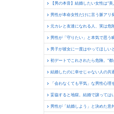
【男の本音】結婚したい女性は“美
男性が本命女性だけに言う脈アリ
元カレと友達になれる人、実は危
男性が「守りたい」と本気で思う
男子が彼女に一度はやってほしい
初デートでこれされたら危険。“都
結婚したのに幸せじゃない人の共
「会わなくても平気」な男性心理
妥協すると地獄。結婚で譲っては
男性が「結婚しよう」と決めた意