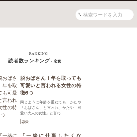
RANKING
読者数ランキング
- 恋愛
脱おばさん！年を取っても
可愛いと言われる女性の特
徴6つ
同じように年齢を重ねても、かたや
「おばさん」と言われ、かたや「可
愛い大人の女性」と言わ...
恋愛
「一緒に仕事したくな