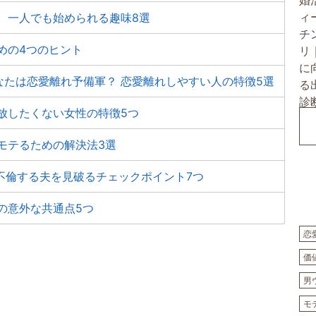
 一人でも始められる趣味8選
めの4つのヒント
たは恋愛離れ予備軍？ 恋愛離れしやすい人の特徴5選
放したくない女性の特徴5つ
モテるための解決法3選
不倫する夫を見破るチェックポイント7つ
の意外な共通点5つ
恋
価
男
モ