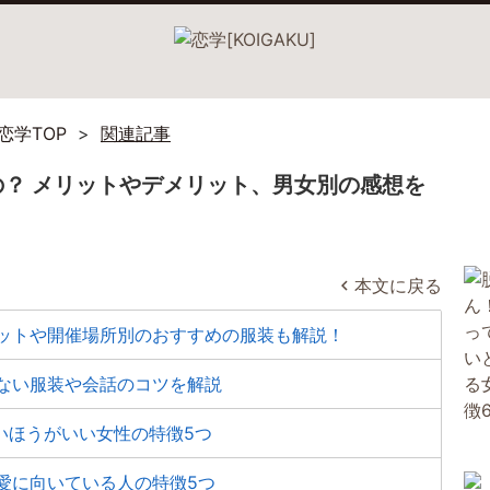
恋学TOP
関連記事
？ メリットやデメリット、男女別の感想を
本文に戻る
リットや開催場所別のおすすめの服装も解説！
ない服装や会話のコツを解説
いほうがいい女性の特徴5つ
愛に向いている人の特徴5つ