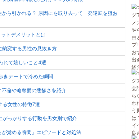
性から引かれる？ 原因にを取り去って一発逆転を狙お
リットデメリットとは
後に豹変する男性の見抜き方
われて嬉しいこと4選
歩きデートで冷めた瞬間
？不倫や略奪愛の悲惨さを紹介
する女性の特徴7選
にがっかりする行動を男女別で紹介
ちが覚める瞬間」エピソードと対処法