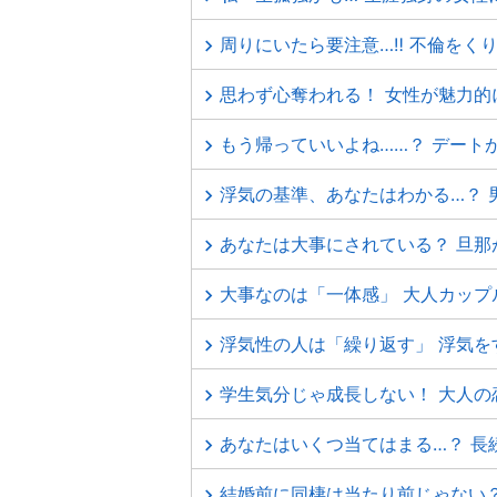
周りにいたら要注意…‼ 不倫をく
思わず心奪われる！ 女性が魅力的
もう帰っていいよね……？ デート
浮気の基準、あなたはわかる…？
あなたは大事にされている？ 旦那
大事なのは「一体感」 大人カッ
浮気性の人は「繰り返す」 浮気を
学生気分じゃ成長しない！ 大人の
あなたはいくつ当てはまる…？ 長
結婚前に同棲は当たり前じゃない