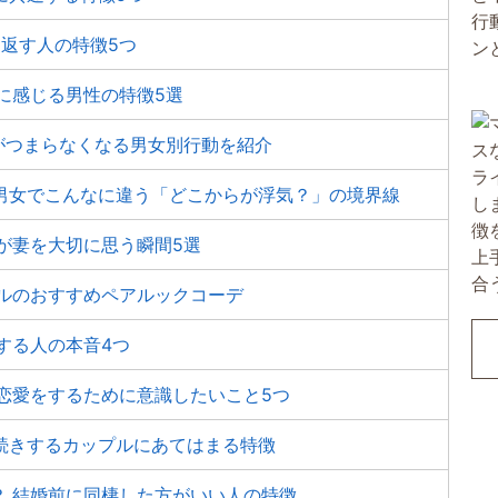
り返す人の特徴5つ
に感じる男性の特徴5選
がつまらなくなる男女別行動を紹介
 男女でこんなに違う「どこからが浮気？」の境界線
が妻を大切に思う瞬間5選
プルのおすすめペアルックコーデ
する人の本音4つ
恋愛をするために意識したいこと5つ
続きするカップルにあてはまる特徴
？ 結婚前に同棲した方がいい人の特徴