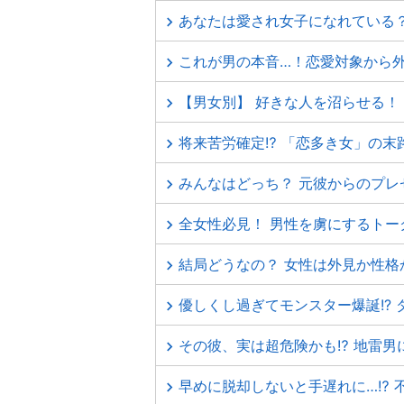
あなたは愛され女子になれている？
これが男の本音…！恋愛対象から
【男女別】 好きな人を沼らせる！
将来苦労確定⁉ 「恋多き女」の末
みんなはどっち？ 元彼からのプレ
全女性必見！ 男性を虜にするトー
結局どうなの？ 女性は外見か性格
優しくし過ぎてモンスター爆誕!?
その彼、実は超危険かも⁉ 地雷男
早めに脱却しないと手遅れに…⁉ 