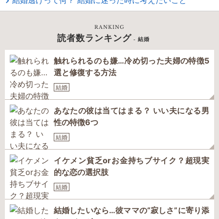
結婚逃げって何？ 結婚に迷った時に考えたいこと
RANKING
読者数ランキング
- 結婚
触れられるのも嫌…冷め切った夫婦の特徴5
選と修復する方法
結婚
あなたの彼は当てはまる？ いい夫になる男
性の特徴6つ
結婚
イケメン貧乏orお金持ちブサイク？超現実
的な恋の選択肢
結婚
結婚したいなら…彼ママの“寂しさ”に寄り添