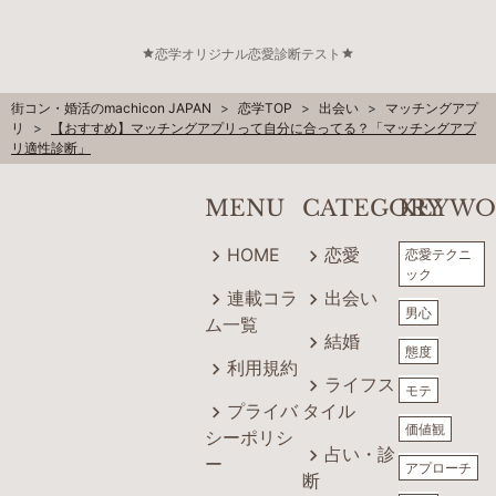
恋学オリジナル恋愛診断テスト
街コン・婚活のmachicon JAPAN
恋学TOP
出会い
マッチングアプ
リ
【おすすめ】マッチングアプリって自分に合ってる？「マッチングアプ
リ適性診断」
MENU
CATEGORY
KEYWO
HOME
恋愛
恋愛テクニ
ック
連載コラ
出会い
男心
ム一覧
結婚
態度
利用規約
ライフス
モテ
プライバ
タイル
価値観
シーポリシ
占い・診
ー
アプローチ
断