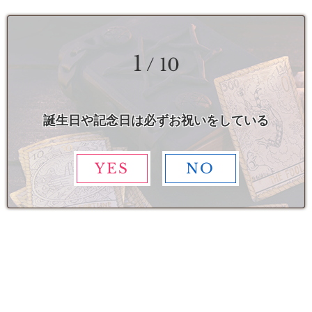
1
/ 10
誕生日や記念日は必ずお祝いをしている
YES
NO