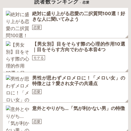
読者数ランキング
- 恋愛
絶対に盛り上がる恋愛の二択質問100選！好
きな人に聞いてみよう
恋愛
【男女別】目をそらす際の心理的作用10選
｜目をそらす方向でわかる本音4つ
モテる
男性が思わずメロメロに！「メロい女」の
特徴とは？愛され女子の共通点
恋愛
意外とやりがち…「気が利かない男」の特徴
恋愛