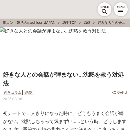
SEARCH
MENU
街コン・婚活のmachicon JAPAN
恋学TOP
恋愛
好きな人との会話が弾まない…沈黙を救う対処法
好きな人との会話が弾まない…沈黙を救う対処
法
恋学コラム
恋愛
KOIGAKU
2026.03.08
初デートで二人きりになった時に、どうもうまく会話が続
かない。沈黙しちゃって気まずい……という時、どうします
か？ 寒い季節でも額や背中にイヤな汗をかくに違いありま