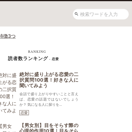
特徴3つ
RANKING
読者数ランキング
- 恋愛
絶対に盛り上がる恋愛の二
択質問100選！好きな人に
聞いてみよう
会話で盛り上がりやすいことと言え
ば、恋愛の話題ではないでしょう
か？ 気になる人に探りを...
恋愛
【男女別】目をそらす際の
心理的作用10選｜目をそら