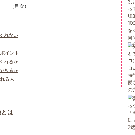
（目次）
くれない
ポイント
くれるか
できるか
れる人
徴とは