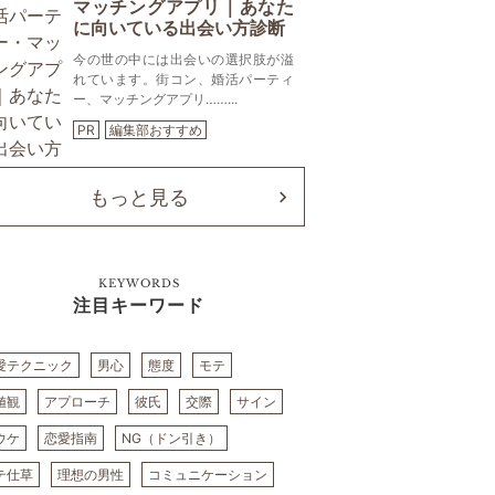
マッチングアプリ｜あなた
に向いている出会い方診断
今の世の中には出会いの選択肢が溢
れています。街コン、婚活パーティ
ー、マッチングアプリ……...
PR
編集部おすすめ
もっと見る
KEYWORDS
注目キーワード
愛テクニック
男心
態度
モテ
値観
アプローチ
彼氏
交際
サイン
ウケ
恋愛指南
NG（ドン引き）
テ仕草
理想の男性
コミュニケーション