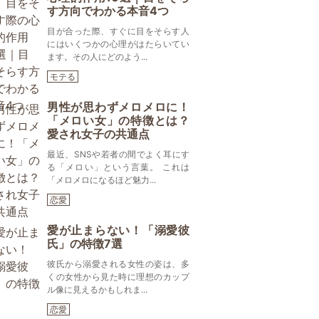
す方向でわかる本音4つ
目が合った際、すぐに目をそらす人
にはいくつかの心理がはたらいてい
ます。その人にどのよう...
モテる
男性が思わずメロメロに！
「メロい女」の特徴とは？
愛され女子の共通点
最近、SNSや若者の間でよく耳にす
る「メロい」という言葉。 これは
「メロメロになるほど魅力...
恋愛
愛が止まらない！「溺愛彼
氏」の特徴7選
彼氏から溺愛される女性の姿は、多
くの女性から見た時に理想のカップ
ル像に見えるかもしれま...
恋愛