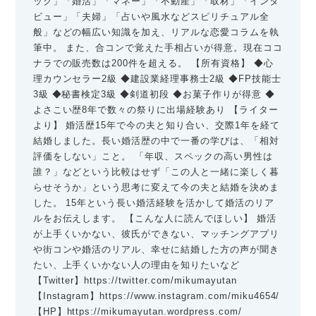
ック」「婚活」「マネー」「不動産」「取材」「インタ
ビュー」「夫婦」「占いや風水などスピリチュアル全
般」などの幅広い知識を加え、リアルな恋愛コラムを執
筆中。 また、合コンで覚えた手相占いが得意。現在ココ
ナラでの販売数は200件を超える。 【所有資格】 ◆心
理カウンセラー2級 ◆建設業経理事務士2級 ◆FP技能士
3級 ◆秘書検定3級 ◆剣道初段 ◆お菓子作りが得意 ◆
よさこい歴8年で数々の祭りに出場経験あり 【ライター
より】 婚活歴15年で今の夫と知り合い、交際1年を経て
結婚しました。長い婚活歴の中で一番の学びは、「相対
評価をしない」こと。 「年収、スペックの高い男性は
誰？」などという比較はせず「この人と一緒に楽しく暮
らせそうか」という思考に変えて今の夫と結婚を決めま
した。 15年という長い婚活経験を活かして婚活のリア
ルをお伝えします。 【こんな人に読んでほしい】 婚活
が上手くいかない、彼氏ができない、マッチングアプリ
や街コンや婚活のリアル、幸せに結婚した方の声が聞き
たい、上手くいかない人の理由を知りたいなど
【Twitter】
https://twitter.com/mikumayutan
【Instagram】
https://www.instagram.com/miku4654/
【HP】
https://mikumayutan.wordpress.com/