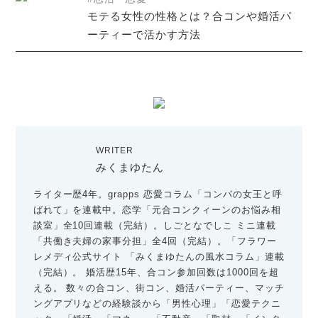
モテる女性の性格とは？合コンや婚活パ
ーティーで活かす方法
WRITER
みくまゆたん
ライター歴4年。grapps 恋愛コラム「コンパの女王と呼
ばれて」を連載中。恋学「元合コンクィーンのお悩み相
談室」全10回連載（完結）。しごとなでしこ ミニ連載
「共働き夫婦の家事分担」全4回（完結）。「フラワー
レメディ公式サイト 「みくまゆたんの風水コラム」連載
（完結）。 婚活歴15年、合コン参加回数は1000回を超
える。 数々の合コン、街コン、婚活パーティー、マッチ
ングアプリなどの経験談から「男性心理」「恋愛テクニ