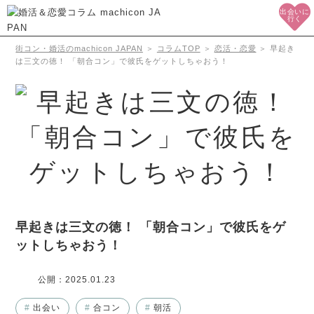
出会いに
行く
街コン・婚活のmachicon JAPAN
＞
コラムTOP
＞
恋活・恋愛
＞
早起き
は三文の徳！ 「朝合コン」で彼氏をゲットしちゃおう！
早起きは三文の徳！ 「朝合コン」で彼氏をゲ
ットしちゃおう！
公開：
2025.01.23
#
出会い
#
合コン
#
朝活