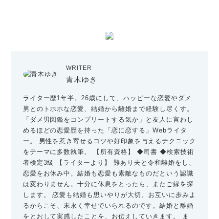
WRITER
青木ゆき
ライター歴1年半。26歳にして、ハッピーな恋愛やダメ
男とのトホホな恋愛、結婚から離婚まで経験し尽くす。
「ダメ男図鑑をコンプリートする気か」と友人に言わし
めるほどの恋愛歴を持った「恋に恋する」Webライタ
ー。 男性を惹き寄せるコツや好印象を与えるテクニック
をテーマに多数執筆。 【所有資格】 ◆司書 ◆検索技術
者検定3級 【ライターより】 難あり夫と令和離婚をし、
恋愛をお休み中。結婚も恋愛も素敵なものだという認識
は変わりません。十分に休息をとったら、またご縁を探
します。 恋愛も結婚も思いやりが大切。お互いに歩みよ
るからこそ、末永く幸せでいられるのです。結婚と離婚
をとおして実感したことを、お伝えしていきます。 ま