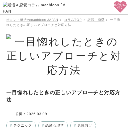
出会いに
行く
街コン・婚活のmachicon JAPAN
＞
コラムTOP
＞
恋活・恋愛
＞
一目惚
れしたときの正しいアプローチと対応方法
一目惚れしたときの正しいアプローチと対応方
法
公開：
2026.03.09
#
テクニック
#
恋愛心理学
#
男性向け