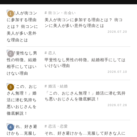
街コン・出会い
1
美人が街コンに参加する理由とは？ 街コ
ンに美人が多い意外な理由とは
2026.07.20
恋人
2
甲斐性なし男性の特徴。結婚相手にしては
いけない理由
2026.07.10
婚活・結婚
3
「この、おじさん無理！」婚活に潜む気持
ち悪いおじさんを徹底解説！
2026.07.26
恋活・恋愛
4
それ、好き避けかも…克服して好きな人に