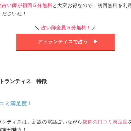
全占い師が初回５分
無料
と大変お得なので、初回無料を利
くださいね！
＼
占い師全員５分
無料！
／
アトランティスで占う ▶︎
アトランティス 特徴
コミ満足度！
ランティスは、新設の電話占いながら
抜群の口コミ満足度
鑑定が魅力
！