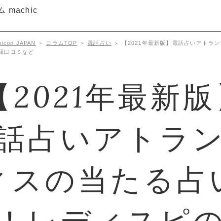
con JAPAN
＞
コラムTOP
＞
電話占い
＞
【2021年最新版】電話占いアトラ
縁口コミなど