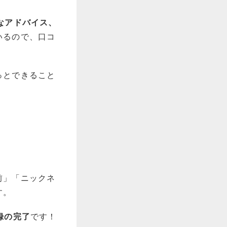
なアドバイス、
いるので、口コ
っとできること
前」「ニックネ
す。
録の完了
です！