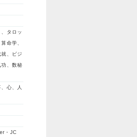
ト、タロッ
、算命学、
成就、ビジ
気功、数秘
事、心、人
r・JC