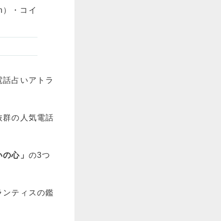
sh）・コイ
電話占いアトラ
抜群
の人気電話
いの心」
の3つ
ランティスの鑑