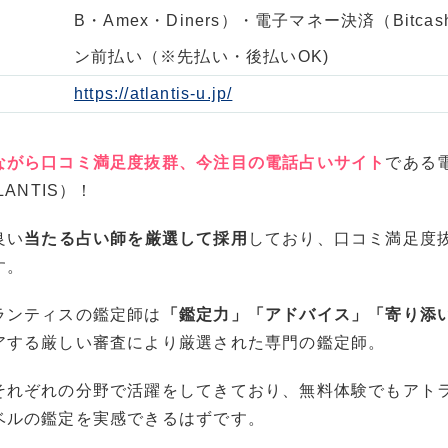
B・Amex・Diners）・電子マネー決済（Bitca
ン前払い（※先払い・後払いOK)
https://atlantis-u.jp/
ながら口コミ満足度抜群、今注目の電話占いサイト
である
LANTIS
）！
良い
当たる占い師を厳選して採用
しており、
口コミ満足度
す。
ランティスの鑑定師は
「鑑定力」「アドバイス」「寄り添
アする厳しい審査により厳選された専門の鑑定師。
それぞれの分野で活躍をしてきており、無料体験でもアト
ベルの鑑定を実感できるはずです。