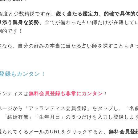
名程度と少数精鋭ですが、
鋭く当たる鑑定力、的確で具体的
り添う親身な姿勢
、全てが備わった占い師だけが在籍して
倒的です！
スなら、自分の好みの本当に当たる占い師を探すこともき
登録もカンタン！
ランティスは
無料会員登録も非常にカンタン
！
ページから「アトランティス会員登録」をタップし、「名
」「結婚有無」「生年月日」の５つだけを入力し登録しま
送られてくるメールのURLをクリックすると、
無料会員登