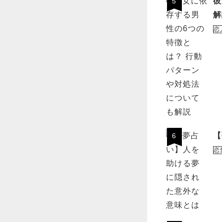
彼
5
解
恋
【
6
恋