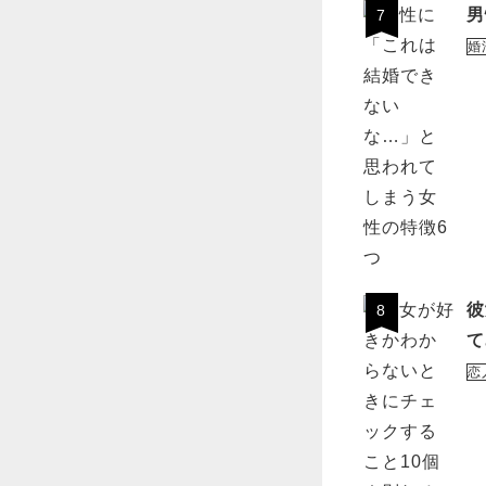
男
7
婚
彼
8
て
恋