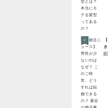
【
2
き
婚