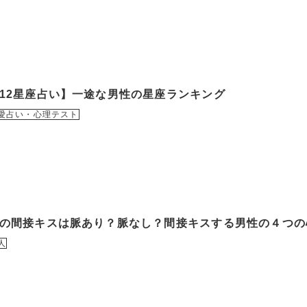
12星座占い】一途な男性の星座ランキング
愛占い・心理テスト
の間接キスは脈あり？脈なし？間接キスする男性の４つの
人