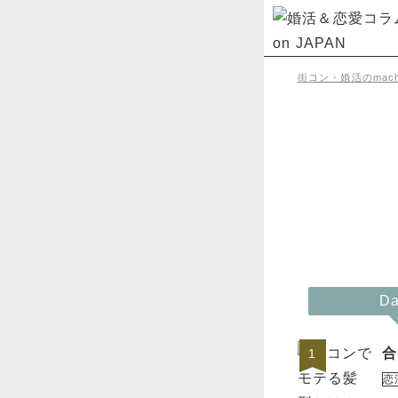
街コン・婚活のmachi
Da
合
1
恋