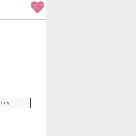
出会いに
行く
thly