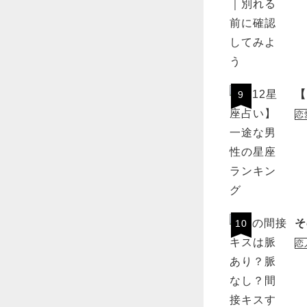
【
9
恋
そ
10
恋