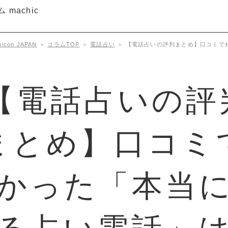
con JAPAN
＞
コラムTOP
＞
電話占い
＞
【電話占いの評判まとめ】口コミで