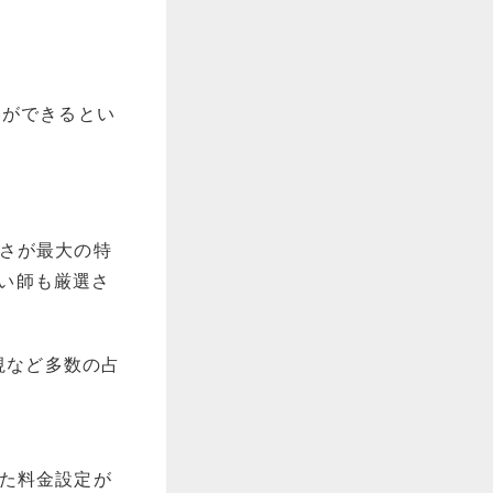
いができるとい
利さが最大の特
占い師も厳選さ
視など多数の占
った料金設定が