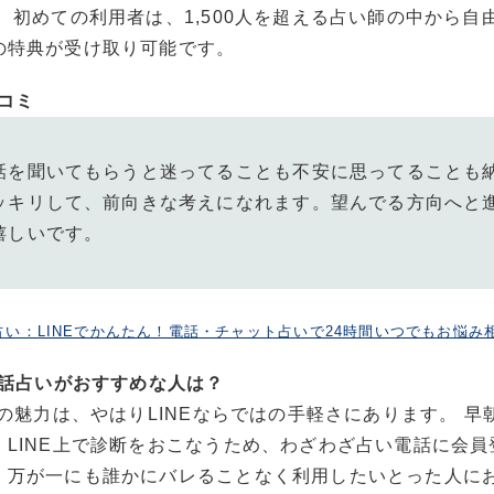
 初めての利用者は、1,500人を超える占い師の中から自
の特典が受け取り可能です。
口コミ
話を聞いてもらうと迷ってることも不安に思ってることも
ッキリして、前向きな考えになれます。望んでる方向へと
嬉しいです。
占い：LINEでかんたん！電話・チャット占いで24時間いつでもお悩み
電話占いがおすすめな人は？
大の魅力は、やはりLINEならではの手軽さにあります。 
、LINE上で診断をおこなうため、わざわざ占い電話に会員
、万が一にも誰かにバレることなく利用したいとった人に