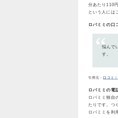
分あたり11
という人には
ロバミミの口
悩んで
す。
引用元：
口コミ｜
ロバミミの電
ロバミミ独自
たりです。つ
ロバミミを利