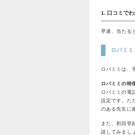
1. 口コミ
早速、当たる
ロバミミ
ロバミミは、
ロバミミの特
ロバミミの電
設定です。た
のある先生に
また、初回登
談してみまし