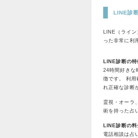
LINE診
LINE（ライ
った非常に利
LINE診断の
24時間好きな
徴です。 利
れ正確な診断
霊視・オーラ
術を持った占
LINE診断の
電話相談は占い