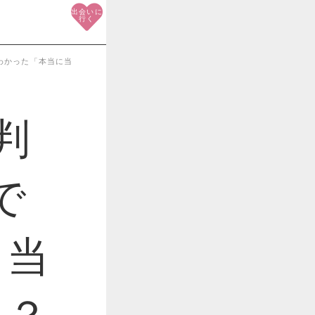
出会いに
行く
わかった「本当に当