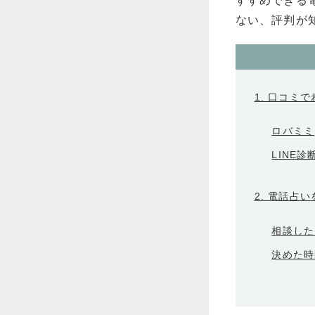
すすめできる
ない、評判が
1. 口コミ
ロバミミ
LINE診
2. 電話占
相談した
決めた時