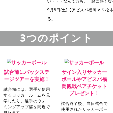
い・・・なんて方も、一緒に熱くな
9月8日(土)
【アビスパ福岡ＶＳ松本
る。
3つのポイント
試合前にバックステ
サイン入りサッカー
ージツアーを実施！
ボールやアビスパ福
岡観戦ペアチケット
試合前には、選手が使用
プレゼント！
するロッカールームを見
学したり、選手のウォー
試合終了後、当日試合で
ミングアップ姿を間近で
使用されたサッカーボー
見れます。