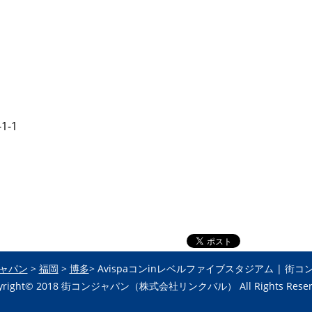
-1
ャパン
>
福岡
>
博多
> Avispaコンinレベルファイブスタジアム | 街
yright© 2018 街コンジャパン
（株式会社リンクバル） All Rights Reser