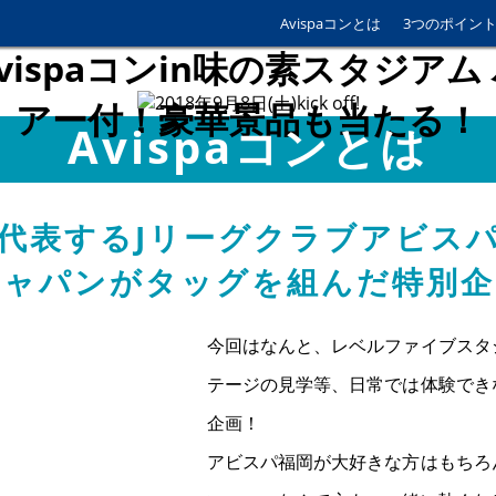
Avispaコンとは
3つのポイン
Avispaコンとは
代表するJリーグクラブ
アビス
ジャパンがタッグを組んだ
特別企
今回はなんと、レベルファイブスタ
テージの見学等、日常では体験でき
企画！
アビスパ福岡が大好きな方はもちろ