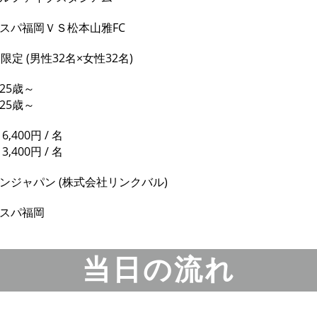
スパ福岡ＶＳ松本山雅FC
名限定
(男性32名×女性32名)
25歳～
5歳～
6,400円 / 名
3,400円 / 名
ンジャパン
(株式会社リンクバル)
スパ福岡
当日の流れ