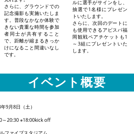
ルに選手がサインをし、
さらに、グラウンドでの
抽選で1名様にプレゼン
記念撮影も実施いたしま
トいたします。
す。普段なかなか体験で
さらに、次回のデートに
きない貴重な時間を参加
も使用できるアビスパ福
者同士が共有すること
岡観戦ペアチケットも1
で、距離が縮まるきっか
～3組にプレゼントいた
けになること間違いなし
します。
です。
イベント概要
18年9月8日（土）
0～20:30 ※18:00kick off
ルファイブスタジアム